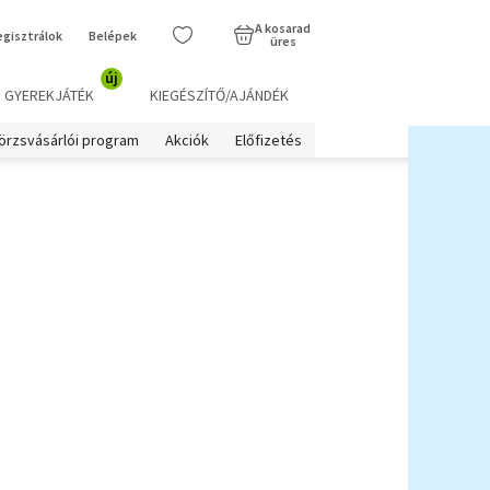
A kosarad
egisztrálok
Belépek
üres
új
GYEREKJÁTÉK
KIEGÉSZÍTŐ/AJÁNDÉK
örzsvásárlói program
Akciók
Előfizetés