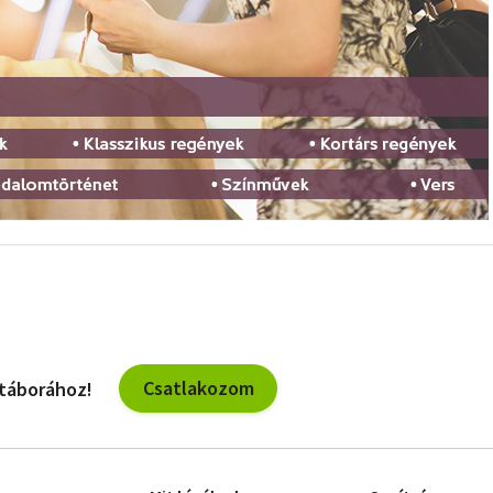
Csatlakozom
 táborához!