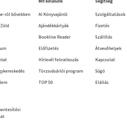
Mit kínálunk
Segítség
ne-ról bővebben
AI Könyvajánló
Szolgáltatások
 Zöld
Ajándékkártyák
Fizetés
Bookline Reader
Szállítás
zum
Előfizetés
Átvevőhelyek
nlat
Hírlevél feliratkozás
Kapcsolat
ykereskedés
Törzsvásárlói program
Súgó
elem
TOP 50
Elállás
entesítési
zat