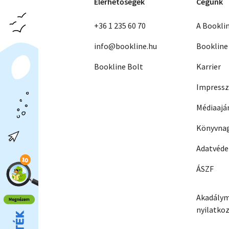
Elérhetőségek
Cégünk
+36 1 235 60 70
A Bookli
info@bookline.hu
Bookline
Bookline Bolt
Karrier
Impress
Médiaajá
Könyvnag
Adatvéd
ÁSZF
Akadálym
nyilatko