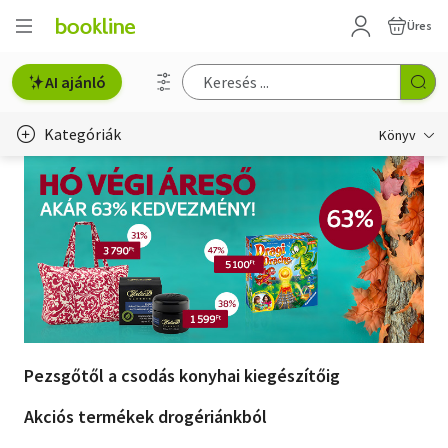
Üres
AI ajánló
Kategóriák
Könyv
Életmód, egészség
Erotika
Gyermek- és ifjúsági
Hobbi, szabadidő
Irodalom
Pezsgőtől a csodás konyhai kiegészítőig
Művészet
Akciós termékek drogériánkból
Szakkönyv