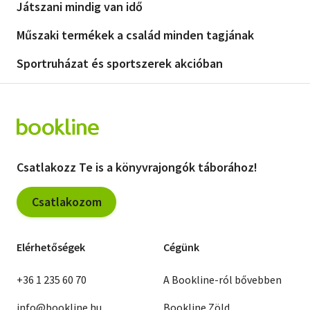
Játszani mindig van idő
Szótár, nyelvkönyv
Műszaki termékek a család minden tagjának
Tankönyv, segédkönyv
Sportruházat és sportszerek akcióban
Társadalomtudomány
Természettudomány
Történelem
Csatlakozz Te is a könyvrajongók táborához!
Vallás
Csatlakozom
Elérhetőségek
Cégünk
+36 1 235 60 70
A Bookline-ról bővebben
info@bookline.hu
Bookline Zöld