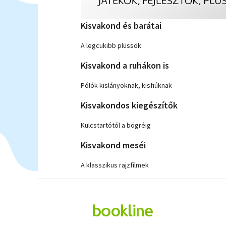
Kisvakond és barátai
A legcukibb plüssök
Kisvakond a ruhákon is
Pólók kislányoknak, kisfiúknak
Kisvakondos kiegészítők
Kulcstartótól a bögréig
Kisvakond meséi
A klasszikus rajzfilmek