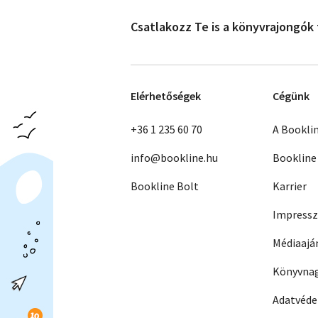
Csatlakozz Te is a könyvrajongók
Elérhetőségek
Cégünk
+36 1 235 60 70
A Bookli
info@bookline.hu
Bookline
Bookline Bolt
Karrier
Impress
Médiaajá
Könyvnag
Adatvéd