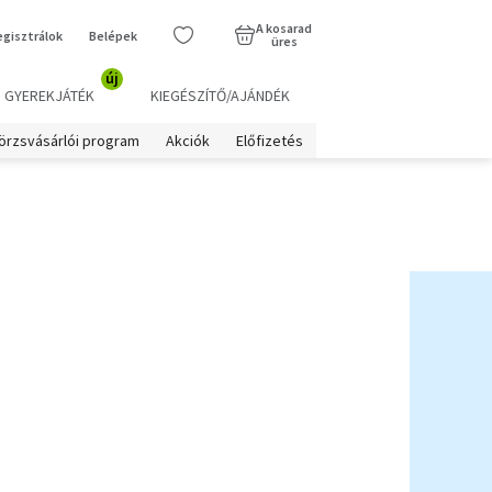
A kosarad
egisztrálok
Belépek
üres
új
GYEREKJÁTÉK
KIEGÉSZÍTŐ/AJÁNDÉK
örzsvásárlói program
Akciók
Előfizetés