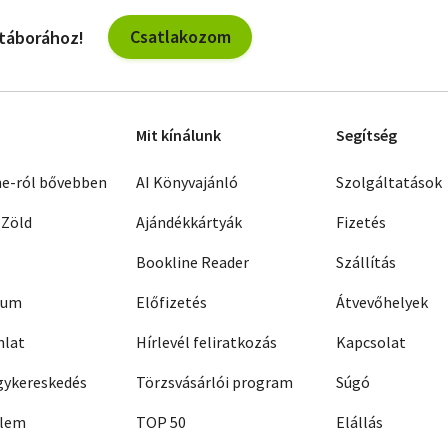
Csatlakozom
 táborához!
Mit kínálunk
Segítség
ne-ról bővebben
AI Könyvajánló
Szolgáltatások
 Zöld
Ajándékkártyák
Fizetés
Bookline Reader
Szállítás
zum
Előfizetés
Átvevőhelyek
nlat
Hírlevél feliratkozás
Kapcsolat
ykereskedés
Törzsvásárlói program
Súgó
elem
TOP 50
Elállás