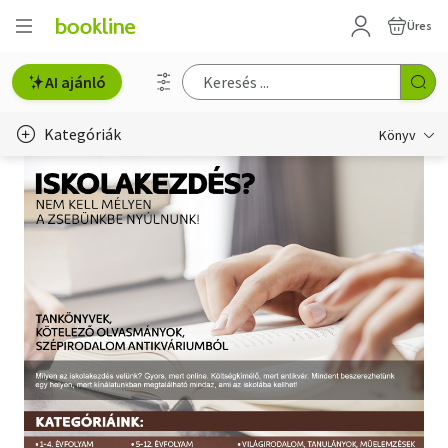
Üres
AI ajánló
Kategóriák
Könyv
Életmód, egészség
Erotika
Gyermek- és ifjúsági
Hobbi, szabadidő
Irodalom
Művészet
Szakkönyv