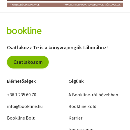
Szótár, nyelvkönyv
Tankönyv, segédkönyv
Társadalomtudomány
Csatlakozz Te is a könyvrajongók táborához!
Természettudomány
Történelem
Csatlakozom
Vallás
Elérhetőségek
Cégünk
+36 1 235 60 70
A Bookline-ról bővebben
info@bookline.hu
Bookline Zöld
Bookline Bolt
Karrier
Impresszum