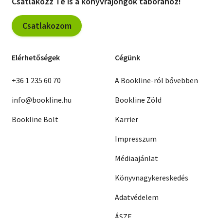
Csatlakozz Te is a könyvrajongók táborához!
Csatlakozom
Elérhetőségek
Cégünk
+36 1 235 60 70
A Bookline-ról bővebben
info@bookline.hu
Bookline Zöld
Bookline Bolt
Karrier
Impresszum
Médiaajánlat
Könyvnagykereskedés
Adatvédelem
ÁSZF