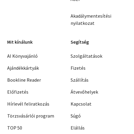
Akadálymentesítési
nyilatkozat
Mit kínálunk
Segítség
AI Könyvajánló
Szolgáltatások
Ajándékkártyák
Fizetés
Bookline Reader
Szállítás
Előfizetés
Átvevőhelyek
Hírlevél feliratkozás
Kapcsolat
Törzsvásárlói program
Súgó
TOP 50
Elállás