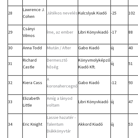
Lawrence J.
28
Játékos nevelés
Kulcslyuk Kiadó
-25
102
Cohen
Csányi
29
Íme, az ember
Libri Könyvkiadó
-17
88
Vilmos
30
Anna Todd
Miután / After
Gabo Kiadó
új
40
Richard
Dermesztő
Könyvmolyképző
31
új
51
Castle
hőség
Kiadó Kft.
A
32
Kiera Cass
Gabo Kiadó
-12
93
koronahercegnő
Elizabeth
Amíg a lányod
33
Libri Könyvkiadó
új
47
Little
voltam
Lassie hazatér -
34
Eric Knight
Talentum
Akkord Kiadó
új
53
Diákkönyvtár