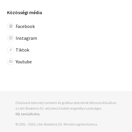
Közösségi média
Facebook
Instagram
Tiktok
Youtube
Oldalaink bármely tartalmi és grafikai elemének felhasználásához
a Libri-Bookline Zrt. előzetes írásbeli engedélye szükséges.
SSL tanúsítvány
© 2001 - 2026, Libri-Bookline Zrt. Minden jog fenntartva.