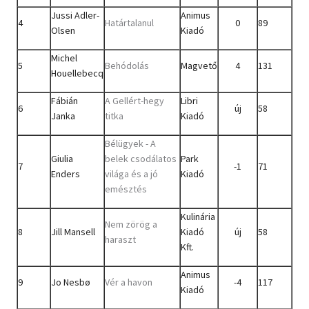
Jussi Adler-
Animus
4
Határtalanul
0
89
Olsen
Kiadó
Michel
5
Behódolás
Magvető
4
131
Houellebecq
Fábián
A Gellért-hegy
Libri
6
új
58
Janka
titka
Kiadó
Bélügyek - A
Giulia
belek csodálatos
Park
7
-1
71
Enders
világa és a jó
Kiadó
emésztés
Kulinária
Nem zörög a
8
Jill Mansell
Kiadó
új
58
haraszt
Kft.
Animus
9
Jo Nesbø
Vér a havon
-4
117
Kiadó