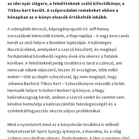
az idei nyár slágere, a felnőtteknek szóló kifestőkönyv, a
Titkos kert került. A szépirodalmi remekeket ebben a
Szótár, nyelvkönyv
hónapban az e-könyv olvasók értékelték inkább.
Tankönyv, segédkönyv
A videojáték-tervező, képregényrajzoló író Jeff Kinney
sorozatának kilencedik kötete, a Ropi naplója – A nagy kiruccanás
Társadalomtudomány
került az első helyre a Bookline toplistáján. A különleges
illusztrációkkal, amelyeket a szerző készített, és meglepő
Természettudomány
fordulatokkal bővelkedő regény évek óta sikeres a fiatalok
körében. A felnőtteknél pedig továbbra is tarol a színező, ami
Történelem
nemcsak nálunk népszerű, hiszen 35 országban, több millió
ember¬ tölti az idejét színezéssel, így nem meglepő, hogy
Vallás
Johanna Basford: Titkos Kert – Színezőkönyve második a listán.
Harmadik helyre Schobert Norbert új könyve, a Nagy
kalóriahazugság került, amiben a szerző senkit és semmit nem
kímélve bemutatja a kalóriaszámítás feleslegességét és a
szénhidrátfogyasztás okozta súlyos problémákat.
Mind a nyomtatott mind az e-könyvlistán továbbra is előkelő
helyezéssel bír Spiró György új könyve, a Diavolina, és a világ
számos országában sikeres, Paula Hawkins: A lány a vonaton című