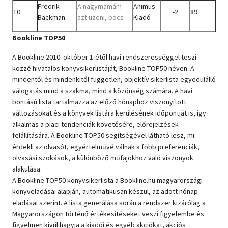
Fredrik
A nagymamám
Animus
10
-2
89
Backman
azt üzeni, bocs
Kiadó
Bookline TOP50
A Bookline 2010. október 1-étől havi rendszerességgel teszi
közzé hivatalos könyvsikerlistáját, Bookline TOP50 néven. A
mindentől és mindenkitől független, objektív sikerlista egyedülálló
válogatás mind a szakma, mind a közönség számára. A havi
bontású lista tartalmazza az előző hónaphoz viszonyított
változásokat és a könyvek listára kerülésének időpontját is, így
alkalmas a piaci tendenciák követésére, előrejelzések
felállítására. A Bookline TOP50 segítségével látható lesz, mi
érdekli az olvasót, egyértelművé válnak a főbb preferenciák,
olvasási szokások, a különböző műfajokhoz való viszonyok
alakulása.
A Bookline TOP50 könyvsikerlista a Bookline.hu magyarországi
könyveladásai alapján, automatikusan készül, az adott hónap
eladásai szerint. A lista generálása során a rendszer kizárólag a
Magyarországon történő értékesítéseket veszi figyelembe és
figyelmen kívül hagyja a kiadói és egyéb akciókat, akciós