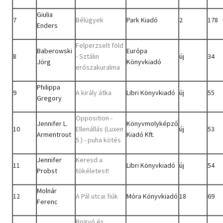
Giulia
7
Bélügyek
Park Kiadó
2
178
Enders
Felperzselt föld
Baberowski
Európa
8
- Sztálin
új
34
Jörg
Könyvkiadó
erőszakuralma
Philippa
9
A király átka
Libri Könyvkiadó
új
55
Gregory
Opposition -
Jennifer L.
Könyvmolyképző
10
Ellenállás (Luxen
új
53
Armentrout
Kiadó Kft.
5.) - puha kötés
Jennifer
Keresd a
11
Libri Könyvkiadó
új
54
Probst
tökéletest!
Molnár
12
A Pál utcai fiúk
Móra Könyvkiadó
18
69
Ferenc
Bogyó és