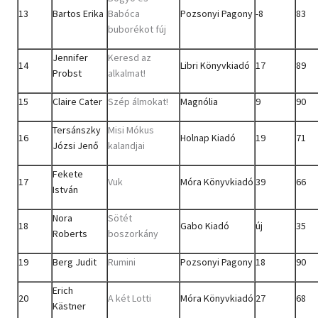
13
Bartos Erika
Babóca
Pozsonyi Pagony
-8
83
buborékot fúj
Jennifer
Keresd az
14
Libri Könyvkiadó
17
89
Probst
alkalmat!
15
Claire Cater
Szép álmokat!
Magnólia
9
90
Tersánszky
Misi Mókus
16
Holnap Kiadó
19
71
Józsi Jenő
kalandjai
Fekete
17
Vuk
Móra Könyvkiadó
39
66
István
Nora
Sötét
18
Gabo Kiadó
új
35
Roberts
boszorkány
19
Berg Judit
Rumini
Pozsonyi Pagony
18
90
Erich
20
A két Lotti
Móra Könyvkiadó
27
68
Kästner