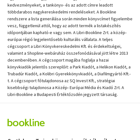
kedvezményeket, a tankönyv- és az adott címre leadott
többdarabos nagykereskedelmi rendeléseket. A Bookline
rendszere a lista generálása során minden könyvcímet figyelembe
vesz, függetlenül attól, hogy az adott termék a listakészítés
időpontjában kapható-e vagy sem. A Libri-Bookline Zrt. a közép-
európai régió legjelentősebb kulturális vállalata. A teljes
cégcsoport a Libri Könyvkereskedelmi Kft. és érdekeltségei,
valamint a Shopline-webáruház összefonódásával jött létre 2013
decemberében. A cégcsoport magába foglalja a hazai
könyvkiadók jelentős szereplőit: a Park Kiadót, a Helikon Kiadót, a
Trubadúr Kiadót, a Kolibri Gyerekkönyvkiadót, a Diafilmgyártó Kft.-
t. A cégcsoport főtulajdonosa az SQ Invest Kft., stratégiai
kisebbségi tulajdonosa a Közép- Európai Média és Kiadó Zrt. A
Libri-Bookline a Budapesti Értéktőzsdén jegyzett társaság.