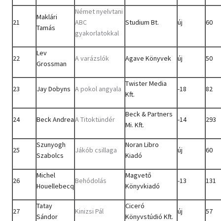
Német nyelvtani
Maklári
21
ABC
Studium Bt.
új
60
Tamás
gyakorlatokkal
Lev
22
A varázslók
Agave Könyvek
új
50
Grossman
Twister Media
23
Jay Dobyns
A pokol angyala
-18
82
Kft.
Beck & Partners
24
Beck Andrea
A Titoktündér
-14
293
Mi. Kft.
Szunyogh
Noran Libro
25
Jákób csillaga
új
60
Szabolcs
Kiadó
Michel
Magvető
26
Behódolás
-13
131
Houellebecq
Könyvkiadó
Tatay
Ciceró
27
Kinizsi Pál
új
57
Sándor
Könyvstúdió Kft.