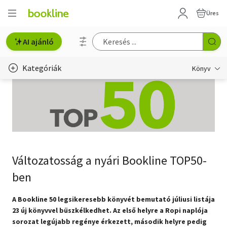
Üres
AI ajánló
Kategóriák
Könyv
Életmód, egészség
Erotika
Gyermek- és ifjúsági
Változatosság a nyári Bookline TOP50-
Hobbi, szabadidő
ben
Irodalom
A Bookline 50 legsikeresebb könyvét bemutató júliusi listája
Művészet
23 új könyvvel büszkélkedhet. Az első helyre a Ropi naplója
sorozat legújabb regénye érkezett, második helyre pedig
Szakkönyv