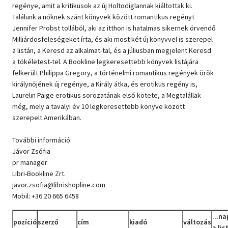
regénye, amit a kritikusok az új Holtodiglannak kiáltottak ki.
Találunk a nőknek szánt könyvek között romantikus regényt
Jennifer Probst tollából, aki az itthon is hatalmas sikernek örvendő
Milliárdosfeleségeket írta, és aki most két új könyvvel is szerepel
a listán, a Keresd az alkalmat-tal, és a júliusban megjelent Keresd
a tökéletest-tel. A Bookline legkeresettebb könyvek listájára
felkerült Philippa Gregory, a történelmi romantikus regények örök
királynőjének új regénye, a Király átka, és erotikus regény is,
Laurelin Paige erotikus sorozatának első kötete, a Megtalállak
még, mely a tavalyi év 10 legkeresettebb könyve között
szerepelt Amerikában.
További információ:
Jávor Zsófia
pr manager
Libri-Bookline Zrt.
javor.zsofia@librishopline.com
Mobil: +36 20 665 6458
...na
pozíció
szerző
cím
kiadó
változás
a lis