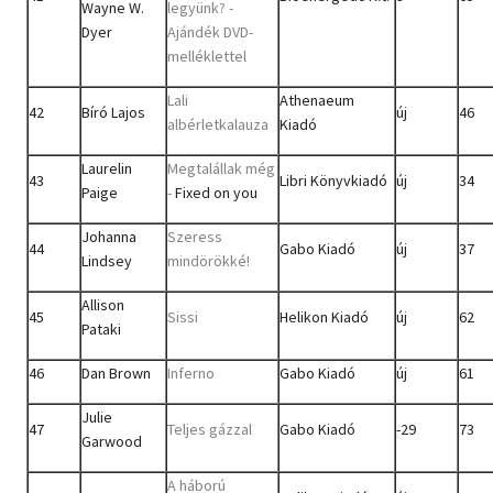
Wayne W.
legyünk? -
Dyer
Ajándék DVD-
melléklettel
Lali
Athenaeum
42
Bíró Lajos
új
46
albérletkalauza
Kiadó
Laurelin
Megtalállak még
43
Libri Könyvkiadó
új
34
Paige
-
Fixed on you
Johanna
Szeress
44
Gabo Kiadó
új
37
Lindsey
mindörökké!
Allison
45
Sissi
Helikon Kiadó
új
62
Pataki
46
Dan Brown
Inferno
Gabo Kiadó
új
61
Julie
47
Teljes gázzal
Gabo Kiadó
-29
73
Garwood
A háború