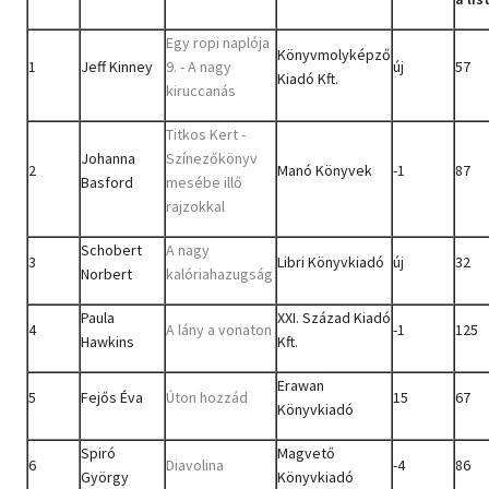
Egy ropi naplója
Könyvmolyképző
1
Jeff Kinney
9. - A nagy
új
57
Kiadó Kft.
kiruccanás
Titkos Kert -
Johanna
Színezőkönyv
2
Manó Könyvek
-1
87
Basford
mesébe illő
rajzokkal
Schobert
A nagy
3
Libri Könyvkiadó
új
32
Norbert
kalóriahazugság
Paula
XXI. Század Kiadó
4
A lány a vonaton
-1
125
Hawkins
Kft.
Erawan
5
Fejős Éva
Úton hozzád
15
67
Könyvkiadó
Spiró
Magvető
6
Diavolina
-4
86
György
Könyvkiadó