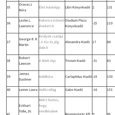
Oravecz
35
Élet másképp
Libri Könyvkiadó
2
131
Nóra
Leslie L.
Kukorica Istennő
Studium Plusz
36
-25
110
Lawrence
énekel I-II.
Könyvkiadó
Királyok csatája
George R. R.
37
- A tűz és jég
Alexandra Kiadó
17
86
Martin
dala II.
Robert
38
A lélek útja
Trivium Kiadó
-31
83
Lawson
James
39
Halálkúra
Cartaphilus Kiadó
-18
130
Dashner
40
Leiner Laura
Hullócsillag
Gabo Kiadó
-16
153
Miért fontos,
Eckhart
hogy
Tolle, Dr.
rendkívüliek
41
Bioenergetic Kft.
9
65