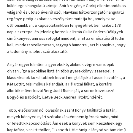
különleges hangulatú krimije. Spiró regénye Gorkij ellentmondásos
világáról és utolsó éveiről szól, Hawkins hátborzongató hangulatú
regénye pedig azokat a veszélyeket mutatja be, amelyek az
otthonainkban, a kapcsolatainkban fenyegetnek bennünket. 178
napja szerepel és jelenleg hetedik a listán Giulia Enders Bélügyek
című könyve, ami összefoglal mindent, amit az emésztésről tudni
kell, mindezt szellemesen, ragyogó humorral, azt bizonyítva, hogy
a tudomány is lehet szórakoztató.
A nyár egyértelműen a gyerekeké, akiknek végre van idejük
olvasni, így a Bookline listáján több gyerekkönyv szerepel, a
klasszikusok közül többek között megtaláljuk a Lassie hazatér-t, a
Két Lottit, Misi mókus kalandjait, a Pál utcai fiúkat, a kortárs
alkotók művei közül Berg Judit Ruminiját, a soron következő
Bogyó és Babócát, illetve Beck Andrea Titoktündérét.
Több, elsősorban női olvasónak szánt könyv található a listán,
melyek könnyed nyári szórakozásként nem ígérnek mást, mint
önfeledt kikapcsolódást. Ám ezek a könyvek sem készülnek egy
kaptafára, van itt thriller, Elizabeth Little Amíg a lányod voltam című