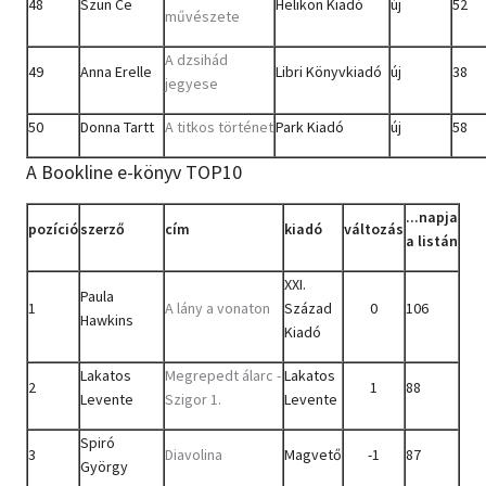
48
Szun Ce
Helikon Kiadó
új
52
művészete
A dzsihád
49
Anna Erelle
Libri Könyvkiadó
új
38
jegyese
50
Donna Tartt
A titkos történet
Park Kiadó
új
58
A Bookline e-könyv TOP10
...napja
pozíció
szerző
cím
kiadó
változás
a listán
XXI.
Paula
1
A lány a vonaton
Század
0
106
Hawkins
Kiadó
Lakatos
Megrepedt álarc -
Lakatos
2
1
88
Levente
Szigor 1.
Levente
Spiró
3
Diavolina
Magvető
-1
87
György