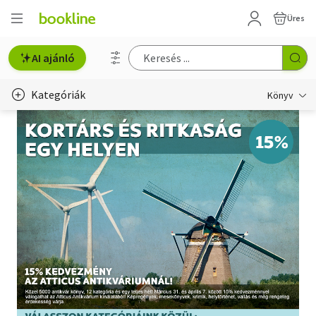
Üres
AI ajánló
Kategóriák
Könyv
Életmód, egészség
Erotika
Gyermek- és ifjúsági
Hobbi, szabadidő
Irodalom
Művészet
Szakkönyv