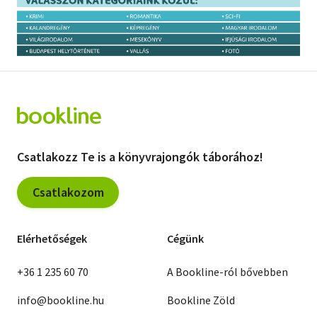
Szótár, nyelvkönyv
Tankönyv, segédkönyv
Társadalomtudomány
Természettudomány
Történelem
Csatlakozz Te is a könyvrajongók táborához!
Vallás
Csatlakozom
Elérhetőségek
Cégünk
+36 1 235 60 70
A Bookline-ról bővebben
info@bookline.hu
Bookline Zöld