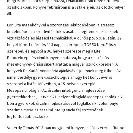
megreformálását szorgalmazza, relaxációs órák bevezetésével
az iskolákban, könyve februárban is a lista elején, az ötödik helyen
áll.
Lori Lite mesekönyvei a szorongás leküzdésében, a stressz
kezelésében, a kreativitás fokozásában segítenek a kicsiknek
vizualizációs és légzési technikákkal. A dühös polip 9. a listán, 12
helyet lépett előre és 113 napja szerepel a TOP50-ben. Először
szerepel, és egyből a 36. helyet szerezte meg a Lite
Buborékrepülés című könyve, mutatva, hogy a relaxációs
mesekönyvek óriási sikert arattak a magyar szülők körében. A
könyvek Dr. Kádár Annamária ajánlásával jelennek meg itthon. Az
ismert erdélyi gyerekpszichológus amúgy két könyvével is
szerepel a listán. Műveiben, a 15. helyen szereplő
Mesepszichológia - Az érzelmi intelligencia fejlesztése
gyermekkorban, illetve a 21. helyet elfoglaló Mesepszichológia 2-
ben a gyerekek érzelmi fejlesztésével foglalkozik, véleménye
szerint a mese az érzelmi intelligencia fejlesztésének
legfontosabb eszköze.
Vekerdy Tamás 2013-ban megjelent könyve, a Jól szeretni - Tudod-