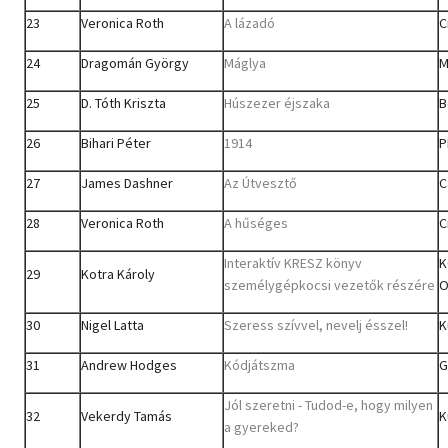
23
Veronica Roth
A lázadó
C
24
Dragomán György
Máglya
M
25
D. Tóth Kriszta
Húszezer éjszaka
B
26
Bihari Péter
1914
P
27
James Dashner
Az Útvesztő
C
28
Veronica Roth
A hűséges
C
Interaktív KRESZ könyv
K
29
Kotra Károly
személygépkocsi vezetők részére
O
30
Nigel Latta
Szeress szívvel, nevelj ésszel!
K
31
Andrew Hodges
Kódjátszma
G
Jól szeretni - Tudod-e, hogy milyen
32
Vekerdy Tamás
K
a gyereked?