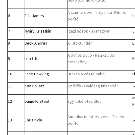
béke (CD melléklettel)
A szürke ötven árnyalata- Filmes
6
E. L. James
U
borító
7
Nyáry Krisztián
Igazi hősök - 33 magyar
C
8
Beck Andrea
A Titoktündér
B
A dühös polip - Relaxációs
9
Lori Lite
K
mesekönyv
10
Jane Hawking
Utazás a végtelenbe
L
11
Ken Follett
Az örökkévalóság küszöbén
G
M
12
Danielle Steel
Egy tökéletes élet
K
Amerikai mesterlövész - Filmes
13
Chris Kyle
G
borító