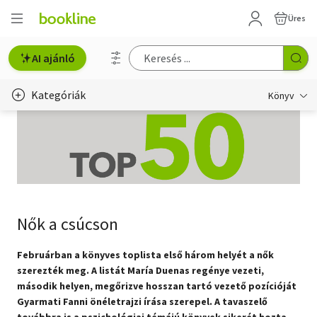
Üres
AI ajánló
Kategóriák
Könyv
Életmód, egészség
Erotika
Gyermek- és ifjúsági
Nők a csúcson
Hobbi, szabadidő
Irodalom
Februárban a könyves toplista első három helyét a nők
szerezték meg. A listát María Duenas regénye vezeti,
Művészet
második helyen, megőrizve hosszan tartó vezető pozícióját
Gyarmati Fanni önéletrajzi írása szerepel. A tavaszelő
Szakkönyv
továbbra is a pszichológiai témájú könyvek sikerét hozta.