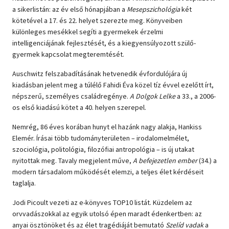
a sikerlistán: az év első hónapjában a
Mesepszichológia
két
kötetével a 17. és 22. helyet szerezte meg. Könyveiben
különleges mesékkel segíti a gyermekek érzelmi
intelligenciájának fejlesztését, és a kiegyensúlyozott szülő-
gyermek kapcsolat megteremtését.
Auschwitz felszabadításának hetvenedik évfordulójára új
kiadásban jelent meg a túlélő Fahidi Éva közel tíz évvel ezelőtt írt,
népszerű, személyes családregénye.
A Dolgok Lelke
a 33., a 2006-
os első kiadású kötet a 40. helyen szerepel.
Nemrég, 86 éves korában hunyt el hazánk nagy alakja, Hankiss
Elemér. Írásai több tudományterületen – irodalomelmélet,
szociológia, politológia, filozófiai antropológia – is új utakat
nyitottak meg. Tavaly megjelent műve,
A befejezetlen ember
(34.) a
modern társadalom működését elemzi, a teljes élet kérdéseit
taglalja.
Jodi Picoult vezeti az e-könyves TOP10 listát. Küzdelem az
orvvadászokkal az egyik utolsó épen maradt édenkertben: az
anyai ösztönöket és az élet tragédiáját bemutató
Szelíd vadak
a