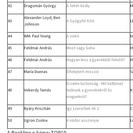
42
Dragomán György
A fehér király
M
Alexander Loyd, Ben
43
A Gyógyító Kód
L
Johnson
44
WM. Paul Young
A viskó
I
45
Feldmár András
Most vagy Soha
H
46
Feldmár András
Hogyan lesz a gyerekből felnőtt?
H
47
María Duenas
Elfelejtett misszió
G
Érzelmi biztonság - Mit kell(ene)
48
Vekerdy Tamás
tudnunk a gyerekekről és
K
magunkról?
49
Nyáry Krisztián
Így szerettek ők 2.
C
50
Ugron Zsolna
A nádor asszonyai
L
A Bookline e-könyv TOP10