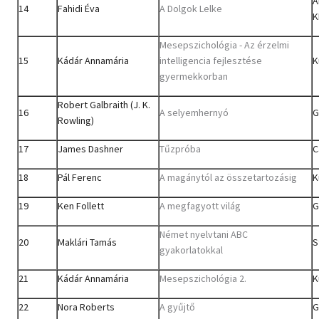
A
14
Fahidi Éva
A Dolgok Lelke
K
Mesepszichológia - Az érzelmi
15
Kádár Annamária
intelligencia fejlesztése
K
gyermekkorban
Robert Galbraith (J. K.
16
A selyemhernyó
G
Rowling)
17
James Dashner
Tűzpróba
C
18
Pál Ferenc
A magánytól az összetartozásig
K
19
Ken Follett
A megfagyott világ
G
Német nyelvtani ABC
20
Maklári Tamás
S
gyakorlatokkal
21
Kádár Annamária
Mesepszichológia 2.
K
22
Nora Roberts
A gyűjtő
G