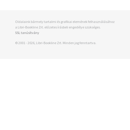
Oldalaink bármely tartalmi és grafikai elemének felhasználásához
a Libri-Bookline Zrt. előzetes írásbeli engedélye szükséges.
SSL tanúsítvány
© 2001 - 2026, Libri-Bookline Zrt. Minden jog fenntartva.