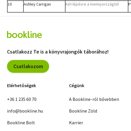
10
Ashley Carrigan
Két lépésre a mennyországtól
P
Csatlakozz Te is a könyvrajongók táborához!
Csatlakozom
Elérhetőségek
Cégünk
+36 1 235 60 70
A Bookline-ról bővebben
info@bookline.hu
Bookline Zöld
Bookline Bolt
Karrier