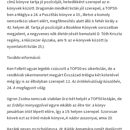
című könyve tartja jó pozícióját, hetedikként szerepel az e-
könyvek között. Dragomán mindkét listán jól szerepel, a TOP50-
ben a Máglya a 24. a Pusztítás könyve a 33., illetve a komoly
nemzetközi sikert elért, megfilmesítés alatt álló A fehér király a
42. helyen áll. Tartja jó pozícióját a Bookline Könyvek sorozatban
megjelent, a negyvenes nők életérzését bemutató D. Tóth Kriszta
regény, a Húszezer éjszaka, ami 9. az e-könyvek között (a
nyomtatott listán 25.).
További információ:
Ken Follett ugyan lejjebb csúszott a TOP50-es sikerlistán, de a
rendkívüli sikermenetet megjárt Évszázad-trilógia két kötetével
még így is az élbolyban szerepel: 12.
Az örökkévalóság küszöbén
,
24.
A megfagyott világ
.
Ugron Zsolna nemcsak stabilan őrzi két helyét a TOP50 listáján, de
az
Erdélyi menyegzővel
egyre inkább az élre tör: a könyv
januárban ötöt lépett előre, így a 19. helyen szerepel. Szorosan
követi ezt az írónő másik könyve,
A nádor asszonyai
, amia 20.
Hazánk neves pszichológusa, dr. Kádár Annamária ismét duplázott