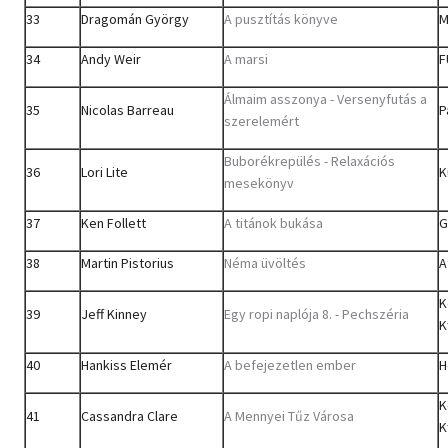
33
Dragomán György
A pusztítás könyve
M
34
Andy Weir
A marsi
F
Álmaim asszonya - Versenyfutás a
35
Nicolas Barreau
P
szerelemért
Buborékrepülés - Relaxációs
36
Lori Lite
K
mesekönyv
37
Ken Follett
A titánok bukása
G
38
Martin Pistorius
Néma üvöltés
A
K
39
Jeff Kinney
Egy ropi naplója 8. - Pechszéria
K
40
Hankiss Elemér
A befejezetlen ember
H
K
41
Cassandra Clare
A Mennyei Tűz Városa
K