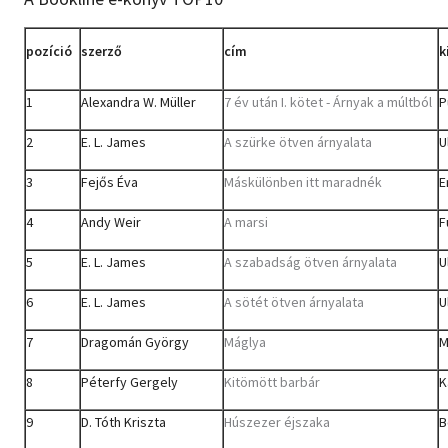
pozíció
szerző
cím
k
1
Alexandra W. Müller
7 év után I. kötet - Árnyak a múltból
P
2
E. L. James
A szürke ötven árnyalata
U
3
Fejős Éva
Máskülönben itt maradnék
E
4
Andy Weir
A marsi
F
5
E. L. James
A szabadság ötven árnyalata
U
6
E. L. James
A sötét ötven árnyalata
U
7
Dragomán György
Máglya
M
8
Péterfy Gergely
Kitömött barbár
K
9
D. Tóth Kriszta
Húszezer éjszaka
B