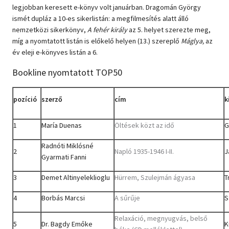
legjobban keresett e-könyv volt januárban. Dragomán György
ismét dupláz a 10-es sikerlistán: a megfilmesítés alatt álló
nemzetközi sikerkönyv,
A fehér király
az 5. helyet szerezte meg,
míg a nyomtatott listán is előkelő helyen (13.) szereplő
Máglya,
az
év eleji e-könyves listán a 6.
Bookline nyomtatott TOP50
pozíció
szerző
cím
k
1
María Duenas
Öltések közt az idő
G
Radnóti Miklósné
2
Napló 1935-1946 I-II.
J
Gyarmati Fanni
3
Demet Altinyeleklioglu
Hürrem, Szulejmán ágyasa
T
4
Borbás Marcsi
A sűrűje
S
Relaxáció, megnyugvás, belső
5
Dr. Bagdy Emőke
K