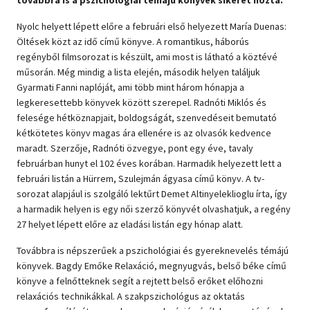
Szótár, nyelvkönyv
Nyolc helyett lépett előre a februári első helyezett María Duenas:
Öltések közt az idő című könyve. A romantikus, háborús
Tankönyv, segédkönyv
regényből filmsorozat is készült, ami most is látható a köztévé
műsorán. Még mindig a lista elején, második helyen találjuk
Társadalomtudomány
Gyarmati Fanni naplóját, ami több mint három hónapja a
legkeresettebb könyvek között szerepel. Radnóti Miklós és
Természettudomány
felesége hétköznapjait, boldogságát, szenvedéseit bemutató
kétkötetes könyv magas ára ellenére is az olvasók kedvence
Történelem
maradt. Szerzője, Radnóti özvegye, pont egy éve, tavaly
februárban hunyt el 102 éves korában. Harmadik helyezett lett a
Vallás
februári listán a Hürrem, Szulejmán ágyasa című könyv. A tv-
sorozat alapjául is szolgáló lektűrt Demet Altinyeleklioglu írta, így
a harmadik helyen is egy női szerző könyvét olvashatjuk, a regény
27 helyet lépett előre az eladási listán egy hónap alatt.
Továbbra is népszerűek a pszichológiai és gyereknevelés témájú
könyvek. Bagdy Emőke Relaxáció, megnyugvás, belső béke című
könyve a felnőtteknek segít a rejtett belső erőket előhozni
relaxációs technikákkal. A szakpszichológus az oktatás