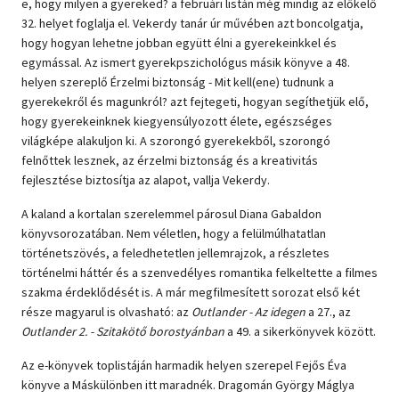
e, hogy milyen a gyereked? a februári listán még mindig az előkelő
32. helyet foglalja el. Vekerdy tanár úr művében azt boncolgatja,
hogy hogyan lehetne jobban együtt élni a gyerekeinkkel és
egymással. Az ismert gyerekpszichológus másik könyve a 48.
helyen szereplő Érzelmi biztonság - Mit kell(ene) tudnunk a
gyerekekről és magunkról? azt fejtegeti, hogyan segíthetjük elő,
hogy gyerekeinknek kiegyensúlyozott élete, egészséges
világképe alakuljon ki. A szorongó gyerekekből, szorongó
felnőttek lesznek, az érzelmi biztonság és a kreativitás
fejlesztése biztosítja az alapot, vallja Vekerdy.
A kaland a kortalan szerelemmel párosul Diana Gabaldon
könyvsorozatában. Nem véletlen, hogy a felülmúlhatatlan
történetszövés, a feledhetetlen jellemrajzok, a részletes
történelmi háttér és a szenvedélyes romantika felkeltette a filmes
szakma érdeklődését is. A már megfilmesített sorozat első két
része magyarul is olvasható: az
Outlander - Az idegen
a 27., az
Outlander 2. - Szitakötő borostyánban
a 49. a sikerkönyvek között.
Az e-könyvek toplistáján harmadik helyen szerepel Fejős Éva
könyve a Máskülönben itt maradnék. Dragomán György Máglya