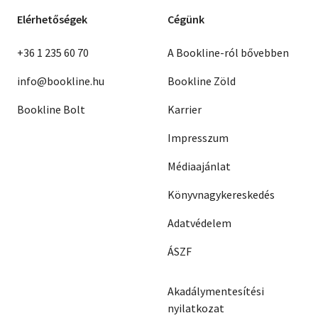
Elérhetőségek
Cégünk
+36 1 235 60 70
A Bookline-ról bővebben
info@bookline.hu
Bookline Zöld
Bookline Bolt
Karrier
Impresszum
Médiaajánlat
Könyvnagykereskedés
Adatvédelem
ÁSZF
Akadálymentesítési
nyilatkozat