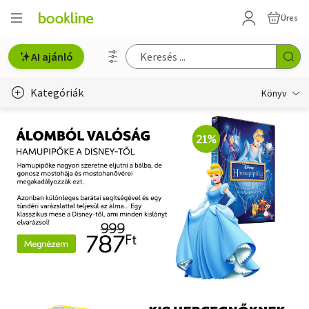
Üres
AI ajánló
Kategóriák
Könyv
Életmód, egészség
Erotika
Gyermek- és ifjúsági
Hobbi, szabadidő
Irodalom
Művészet
Szakkönyv