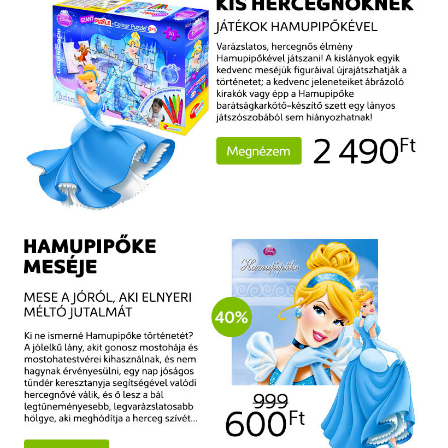
Szótár, nyelvkönyv
Tankönyv, segédkönyv
Társadalomtudomány
Természettudomány
Történelem
Vallás