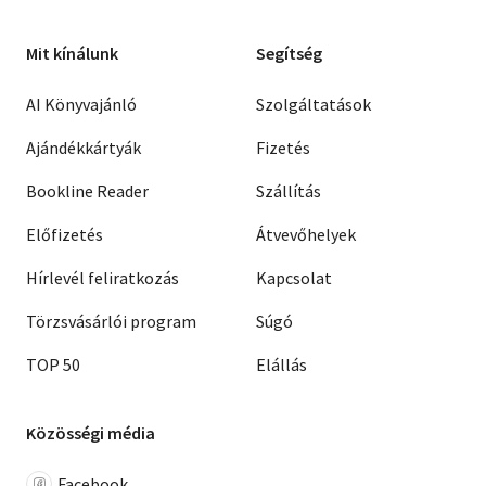
Mit kínálunk
Segítség
AI Könyvajánló
Szolgáltatások
Ajándékkártyák
Fizetés
Bookline Reader
Szállítás
Előfizetés
Átvevőhelyek
Hírlevél feliratkozás
Kapcsolat
Törzsvásárlói program
Súgó
TOP 50
Elállás
Közösségi média
Facebook