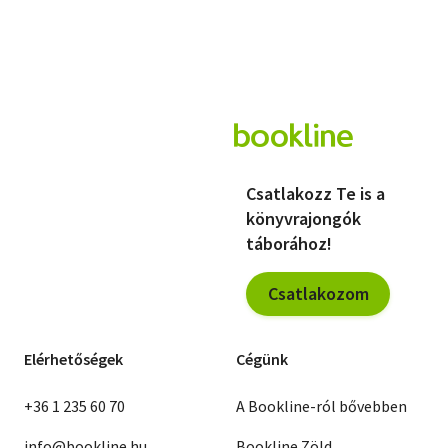
A nagy érdeklődésre való tekintettel Violetta Live idén nem csupán 
lép fel a magyar rajongók előtt. A szuperkoncert augusztus 29-én, 14:30
kerül megrendezésre a Budapest Sportarénában.
A jegyek elérhetőek a
www.livenation.hu
weboldalon. További részlete
További Violetta termékek
Csatlakozz Te is a
könyvrajongók
táborához!
Csatlakozom
Elérhetőségek
Cégünk
+36 1 235 60 70
A Bookline-ról bővebben
info@bookline.hu
Bookline Zöld