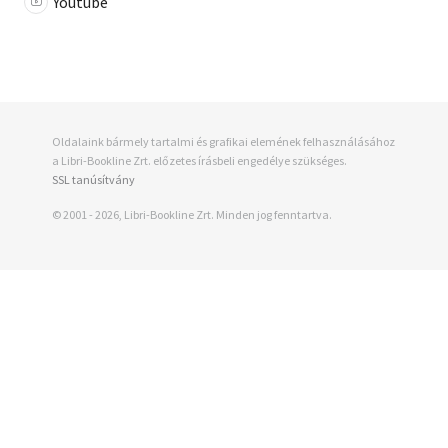
Youtube
Oldalaink bármely tartalmi és grafikai elemének felhasználásához
a Libri-Bookline Zrt. előzetes írásbeli engedélye szükséges.
SSL tanúsítvány
© 2001 - 2026, Libri-Bookline Zrt. Minden jog fenntartva.