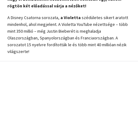
rögtön két előadással várja a nézőket!
Szótár, nyelvkönyv
A Disney Csatorna sorozata,
a Violetta
szédületes sikert aratott
Tankönyv, segédkönyv
mindenhol, ahol megjelent. A Violetta YouTube nézettsége – több
mint 350 millió – még Justin Bieberét is meghaladja
Társadalomtudomány
Olaszországban, Spanyolországban és Franciaországban. A
sorozatot 15 nyelvre fordították le és több mint 40 millióan nézik
Természettudomány
világszerte!
Történelem
Vallás