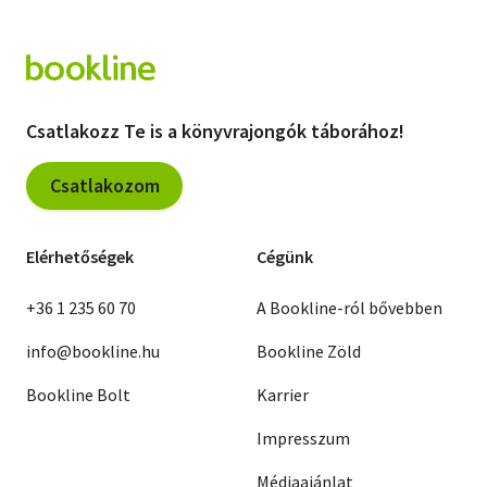
Csatlakozz Te is a könyvrajongók táborához!
Csatlakozom
Elérhetőségek
Cégünk
+36 1 235 60 70
A Bookline-ról bővebben
info@bookline.hu
Bookline Zöld
Bookline Bolt
Karrier
Impresszum
Médiaajánlat