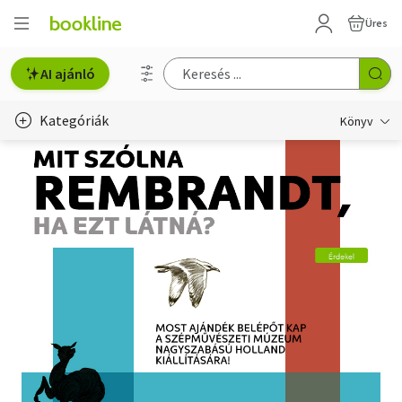
Üres
AI ajánló
Kategóriák
Könyv
Életmód, egészség
Erotika
Gyermek- és ifjúsági
Hobbi, szabadidő
Irodalom
Művészet
Szakkönyv