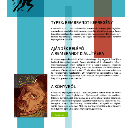
Szótár, nyelvkönyv
Tankönyv, segédkönyv
Társadalomtudomány
Természettudomány
Történelem
Vallás