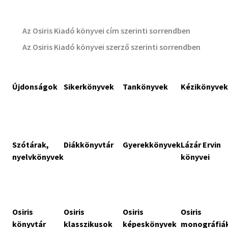
Az Osiris Kiadó könyvei cím szerinti sorrendben
Az Osiris Kiadó könyvei szerző szerinti sorrendben
Újdonságok
Sikerkönyvek
Tankönyvek
Kézikönyvek
Szótárak,
Diákkönyvtár
Gyerekkönyvek
Lázár Ervin
nyelvkönyvek
könyvei
Osiris
Osiris
Osiris
Osiris
könyvtár
klasszikusok
képeskönyvek
monográfiá