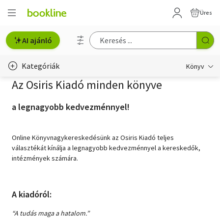
Üres
AI ajánló
Kategóriák
Könyv
Az Osiris Kiadó minden könyve
Életmód, egészség
a legnagyobb kedvezménnyel!
Erotika
Gyermek- és ifjúsági
Online Könyvnagykereskedésünk az Osiris Kiadó teljes
választékát kínálja a legnagyobb kedvezménnyel a kereskedők,
Hobbi, szabadidő
intézmények számára.
Irodalom
A kiadóról:
Művészet
“A tudás maga a hatalom.”
Szakkönyv