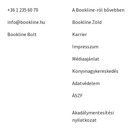
+36 1 235 60 70
A Bookline-ról bővebben
info@bookline.hu
Bookline Zöld
Bookline Bolt
Karrier
Impresszum
Médiaajánlat
Könyvnagykereskedés
Adatvédelem
ÁSZF
Akadálymentesítési
nyilatkozat