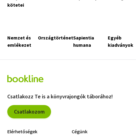
kötetei
Nemzet és
Országtörténet
Sapientia
Egyéb
emlékezet
humana
kiadványok
Csatlakozz Te is a könyvrajongók táborához!
Csatlakozom
Elérhetőségek
Cégünk