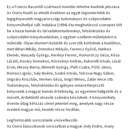
Ez a Francis Bacontől származó mondás lehetne kiadónk jelszava.
Szótár, nyelvkönyv
Az Osiris Kiadó az elmúlt években az egyik legismertebb és
legigényesebb magyarországi tudományos és szépirodalmi
Tankönyv, segédkönyv
könyvműhellyé vált. Indulása (1994) óta meghatározó szerepet tölt
be a hazai humán és társadalomtudományi, felsőoktatási és
Társadalomtudomány
szépirodalmi könyvkiadásban, s egyben szellemi műhelyként is
működik. Olyan elismert kutatók és szerzők kötődnek a kiadóhoz,
Természettudomány
mint Bihari Mihály, Domokos Mátyás, Ferencz Győző, Hankiss
Elemér, Hunyady György, Kerényi Ferenc, Komoróczy Géza, Kósa
Történelem
László, Kosáry Domokos, Körösényi András, Kukorelli István, Lázár
Ervin, Mezey Barna, Németh György, Pléh Csaba, Pótó János,
Vallás
Romsics Ignác, Saly Noémi, Szabó István, Tolcsvai Nagy Gábor,
Ungváry Krisztián, Vermes Géza, Voigt Vilmos, Zalán Vince stb.
Tudományos, felsőoktatási és igényes ismeretterjesztő
könyveink a magyar humán értelmiség, az egyetemi hallgatók és a
művelt, érdeklődő olvasók számára készülnek. A könyvműhely
évente átlag kétszáz címet jelentet meg, amelyek nagy része
eredeti magyar mű, kisebb része fordítás.
Legfontosabb sorozataink a következők:
Az Osiris klasszikusok sorozatban a magyar (Ady Endre, Arany