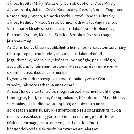
János, Babits Mihály, Berzsenyi Dániel, Csokonai Vitéz Mihály,
József Attila, Juhász Gyula, Kosztolányi Dezső, Móricz Zsigmond,
Nemes Nagy Ágnes, Németh László, Petőfi Sándor, Pilinszky
János, Radnóti Miklós, Szabó Lőrinc, Tóth Árpád, Vajda János,
Vörösmarty Mihály stb.) és a világirodalom (Arisztophanész,
Büchner, Csehov, Moliere, Schiller, Szophoklész stb.) nagyjai
jelennek meg.
Az Osiris könyvtárban publikáljuk a humán és társadalomtudomány
(antropológia, filmelmélet, filozófia, irodalomelmélet,
jogtudomány, néprajz, nyelvészet, pedagógia, pszichológia,
szociológia, történelem, teológia) klasszikus és - reményeink
szerint - klasszikussá váló munkáit.
Ugyanezen tudományágak alapvető tankönyvei az Osiris
tankönyvek sorozatban jelennek meg.
A filozófia és a történetírás meghatározó alapmunkáit (Bahtyin,
Heidegger, Kant, Locke, Schopenhauer, Hérodotosz, Plutarkhosz,
Suetonius, Thuküdidész, Xenophón) a Sapientia humana
sorozatban adjuk ki. Egyik legfontosabb feladatunknak tartjuk a
mai és klasszikus magyar történeti művek megjelentetését
(Millenniumi magyar történelem), illetve a történeti
közgondolkodás alakítását (Nemzet és emlékezet).