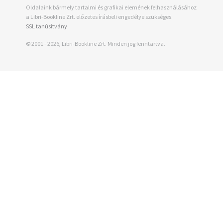
Oldalaink bármely tartalmi és grafikai elemének felhasználásához
a Libri-Bookline Zrt. előzetes írásbeli engedélye szükséges.
SSL tanúsítvány
© 2001 - 2026, Libri-Bookline Zrt. Minden jog fenntartva.