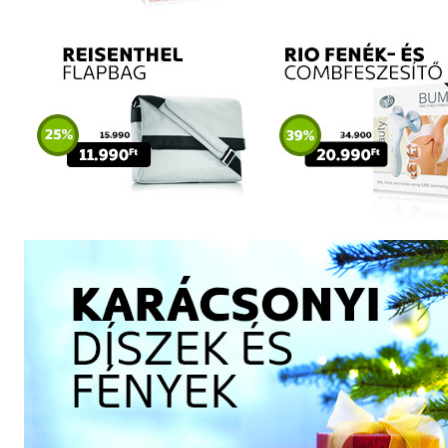
Szótár, nyelvkönyv
Tankönyv, segédkönyv
Társadalomtudomány
Természettudomány
Történelem
Vallás