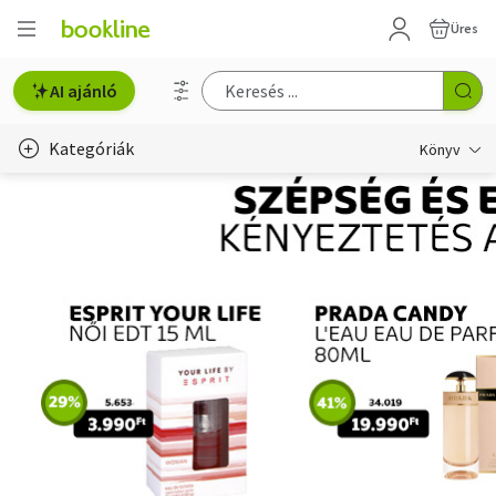
Üres
AI ajánló
Kategóriák
Könyv
Életmód, egészség
Erotika
Gyermek- és ifjúsági
Hobbi, szabadidő
Irodalom
Művészet
Szakkönyv