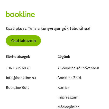
Csatlakozz Te is a könyvrajongók táborához!
Csatlakozom
Elérhetőségek
Cégünk
+36 1 235 60 70
A Bookline-ról bővebben
info@bookline.hu
Bookline Zöld
Bookline Bolt
Karrier
Impresszum
Médiaajánlat