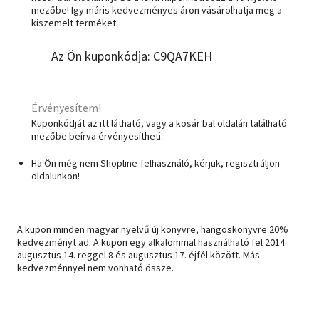
mezőbe! Így máris kedvezményes áron vásárolhatja meg a
kiszemelt terméket.
Szótár, nyelvkönyv
Az Ön kuponkódja: C9QA7KEH
Tankönyv, segédkönyv
Társadalomtudomány
Érvényesítem!
Természettudomány
Kuponkódját az itt látható, vagy a kosár bal oldalán található
mezőbe beírva érvényesítheti.
Történelem
Ha Ön még nem Shopline-felhasználó, kérjük, regisztráljon
oldalunkon!
Vallás
Regisztrálok
A kupon minden magyar nyelvű új könyvre, hangoskönyvre 20%
kedvezményt ad. A kupon egy alkalommal használható fel 2014.
augusztus 14. reggel 8 és augusztus 17. éjfél között. Más
kedvezménnyel nem vonható össze.