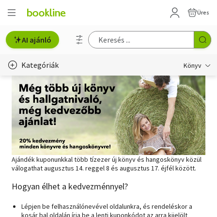
Üres
AI ajánló
Kategóriák
Könyv
Életmód, egészség
Erotika
Gyermek- és ifjúsági
Hobbi, szabadidő
Ajándék kuponunkkal több tízezer új könyv és hangoskönyv közül
válogathat augusztus 14. reggel 8 és augusztus 17. éjfél között.
Irodalom
Hogyan élhet a kedvezménnyel?
Művészet
Lépjen be felhasználónevével oldalunkra, és rendeléskor a
Szakkönyv
kosár bal oldalán írja be a lenti kuponkódot az arra kijelölt