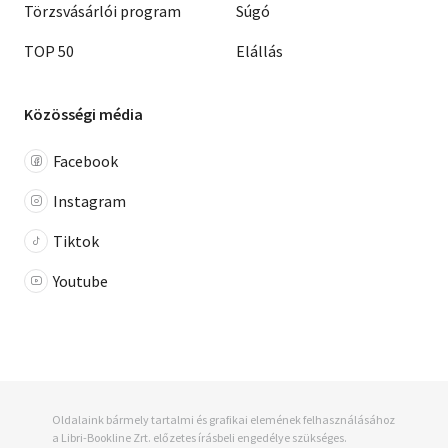
Törzsvásárlói program
Súgó
TOP 50
Elállás
Közösségi média
Facebook
Instagram
Tiktok
Youtube
Oldalaink bármely tartalmi és grafikai elemének felhasználásához
a Libri-Bookline Zrt. előzetes írásbeli engedélye szükséges.