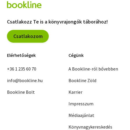
Csatlakozz Te is a könyvrajongók táborához!
Csatlakozom
Elérhetőségek
Cégünk
+36 1 235 60 70
A Bookline-ról bővebben
info@bookline.hu
Bookline Zöld
Bookline Bolt
Karrier
Impresszum
Médiaajánlat
Könyvnagykereskedés