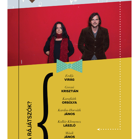
Szótár, nyelvkönyv
Tankönyv, segédkönyv
Társadalomtudomány
Természettudomány
Történelem
Vallás