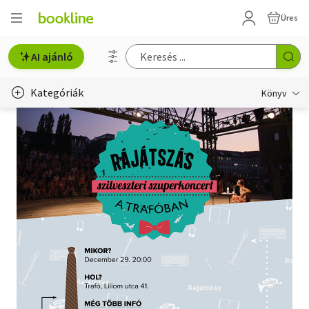
Üres
AI ajánló
Kategóriák
Könyv
Életmód, egészség
Erotika
Gyermek- és ifjúsági
Hobbi, szabadidő
Irodalom
Művészet
Szakkönyv