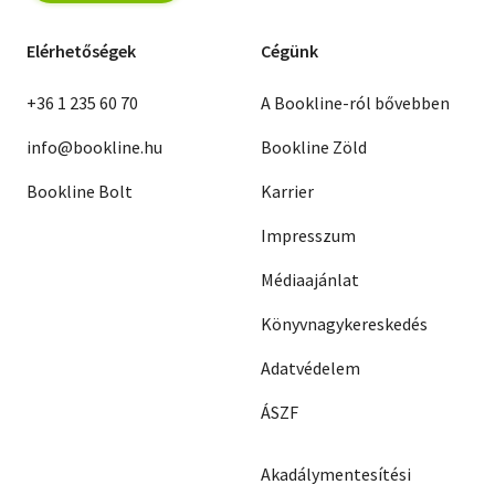
Elérhetőségek
Cégünk
+36 1 235 60 70
A Bookline-ról bővebben
info@bookline.hu
Bookline Zöld
Bookline Bolt
Karrier
Impresszum
Médiaajánlat
Könyvnagykereskedés
Adatvédelem
ÁSZF
Akadálymentesítési