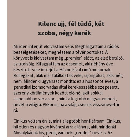
Kilenc ujj, fél tüdő, két
szoba, négy kerék
Minden interjút elolvastam vele. Meghallgattam a rádiós
beszélgetéseket, megnéztem a tévériportokat. A
könyvét is kiolvastam még „premier” előtt, az első betűtől
az utolsóig. Kifaggattam az öcsémet, aki néhány éve
készített vele interjút a Házon kívül című műsornak.
Kollégákat, akik már találkoztak vele, rajongókat, akik még
nem. Mindenki ugyanazt mondta: ez a huszonöt éves, a
genetikai izomsorvadás által kerekesszékbe szegezett,
szerény körülmények között élő nő, akit sokkal
alaposabban ver a sors, mint a legtöbb magyar embert,
nevet a világra. Akkor is, ha a világ cseszik visszanevetni
rá.
Cinikus voltam én is, mint a legtöbb honfitársam. Cinikus,
hitetlen és nagyon kíváncsi arra a lányra, akit mindenki
Mosolykának hív, pedig van neki „rendes” neve is. Az