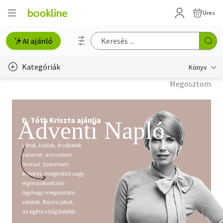
Üres
AI ajánló
Kategóriák
Könyv
Megosztom
Életmód, egészség
Erotika
D. Tóth Kriszta ajánlja
Adventi Napló
Gyermek- és ifjúsági
Látok, hallok, érzékelek
Hobbi, szabadidő
valamit, ami velem
marad. Szerintem
érdekes, megindító vagy
Irodalom
elgondolkodtató -
úgyhogy megosztom
Művészet
veletek. Bármi jöhet,
az egész világ belefér.
Szakkönyv