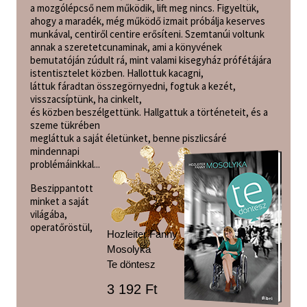
a mozgólépcső nem működik, lift meg nincs. Figyeltük,
ahogy a maradék, még működő izmait próbálja keserves
munkával, centiről centire erősíteni. Szemtanúi voltunk
annak a szeretetcunaminak, ami a könyvének
bemutatóján zúdult rá, mint valami kisegyház prófétájára
istentisztelet közben. Hallottuk kacagni,
láttuk fáradtan összegörnyedni, fogtuk a kezét,
visszacsíptünk, ha cinkelt,
és közben beszélgettünk. Hallgattuk a történeteit, és a
szeme tükrében
megláttuk a saját életünket, benne piszlicsáré
mindennapi
problémáinkkal...
Beszippantott
minket a saját
világába,
operatőröstül,
Hozleiter Fanny
Mosolyka
Te döntesz
3 192 Ft