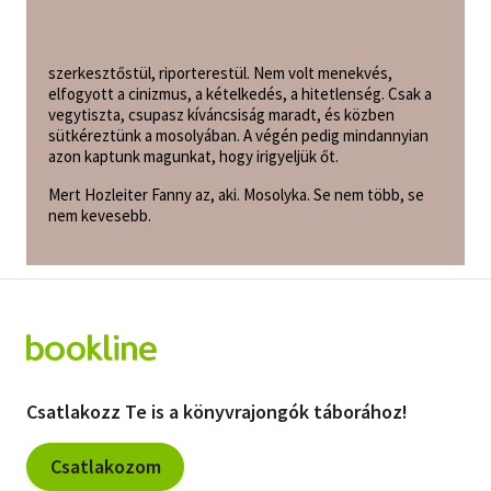
szerkesztőstül, riporterestül. Nem volt menekvés,
elfogyott a cinizmus, a kételkedés, a hitetlenség. Csak a
vegytiszta, csupasz kíváncsiság maradt, és közben
sütkéreztünk a mosolyában. A végén pedig mindannyian
azon kaptunk magunkat, hogy irigyeljük őt.
Mert Hozleiter Fanny az, aki. Mosolyka. Se nem több, se
nem kevesebb.
Csatlakozz Te is a könyvrajongók táborához!
Csatlakozom