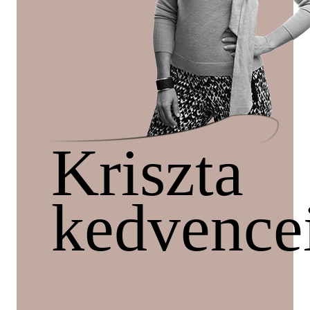
Szótár, nyelvkönyv
Tankönyv, segédkönyv
Társadalomtudomány
Természettudomány
Kriszta
Történelem
Vallás
kedvence