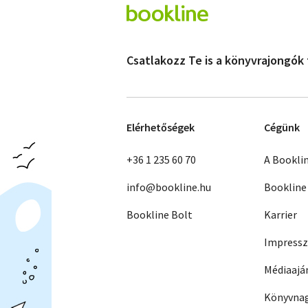
Csatlakozz Te is a könyvrajongók
Elérhetőségek
Cégünk
+36 1 235 60 70
A Bookli
info@bookline.hu
Bookline
Bookline Bolt
Karrier
Impress
Médiaajá
Könyvnag