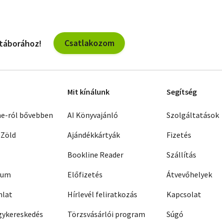
Csatlakozom
 táborához!
Mit kínálunk
Segítség
ne-ról bővebben
AI Könyvajánló
Szolgáltatások
 Zöld
Ajándékkártyák
Fizetés
Bookline Reader
Szállítás
zum
Előfizetés
Átvevőhelyek
nlat
Hírlevél feliratkozás
Kapcsolat
ykereskedés
Törzsvásárlói program
Súgó