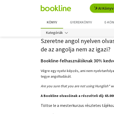
AI Könyv
KÖNYV
GYEREKKÖNYV
E-KÖN
Kategóriák
Szeretne angol nyelven olvas
de az angolja nem az igazi?
Bookline-felhasználóknak 30% ked
Végre egy nyelvi képzés, ami nem nyelvtanfoly
tegye angoltudását.
Are you sure that you are not using Hunglish* w
A Bookline olvasóinak a részvételi díj: 65.000
Töltse le a mesterkurzus részletes tájéko