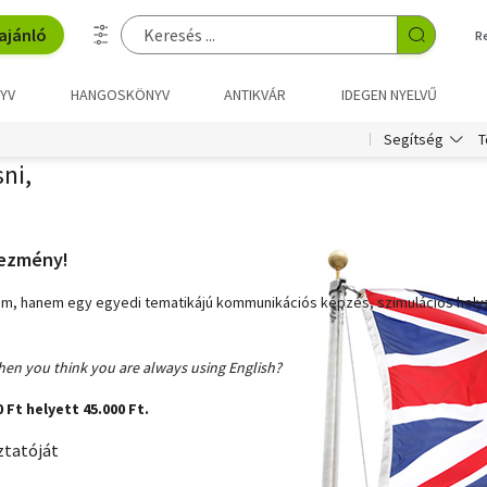
ajánló
R
YV
HANGOSKÖNYV
ANTIKVÁR
IDEGEN NYELVŰ
T
Segítség
ni,
vezmény!
am, hanem egy egyedi tematikájú kommunikációs képzés, szimulációs helyz
hen you think you are always using English?
 Ft helyett 45.000 Ft.
ztatóját