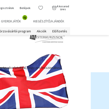
A kosarad
egisztrálok
Belépek
üres
új
GYEREKJÁTÉK
KIEGÉSZÍTŐ/AJÁNDÉK
örzsvásárlói program
Akciók
Előfizetés
etgyakorlatokkal, hogy professzionálissá