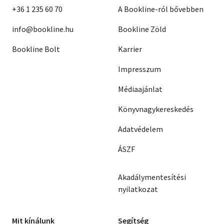
+36 1 235 60 70
A Bookline-ról bővebben
info@bookline.hu
Bookline Zöld
Bookline Bolt
Karrier
Impresszum
Médiaajánlat
Könyvnagykereskedés
Adatvédelem
ÁSZF
Akadálymentesítési
nyilatkozat
Mit kínálunk
Segítség