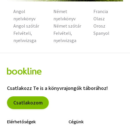
Szótár, nyelvkönyv
Angol
Német
Francia
nyelvkönyv
nyelvkönyv
Olasz
Tankönyv, segédkönyv
Angol szótár
Német szótár
Orosz
Felvételi,
Felvételi,
Spanyol
Társadalomtudomány
nyelvvizsga
nyelvvizsga
Természettudomány
Történelem
Vallás
Csatlakozz Te is a könyvrajongók táborához!
Csatlakozom
Elérhetőségek
Cégünk