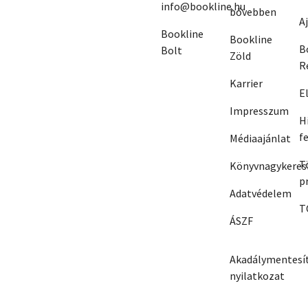
info@bookline.hu
bővebben
A
Bookline
Bookline
B
Bolt
Zöld
R
Karrier
E
Impresszum
H
f
Médiaajánlat
T
Könyvnagykeres
p
Adatvédelem
T
ÁSZF
Akadálymentesít
nyilatkozat