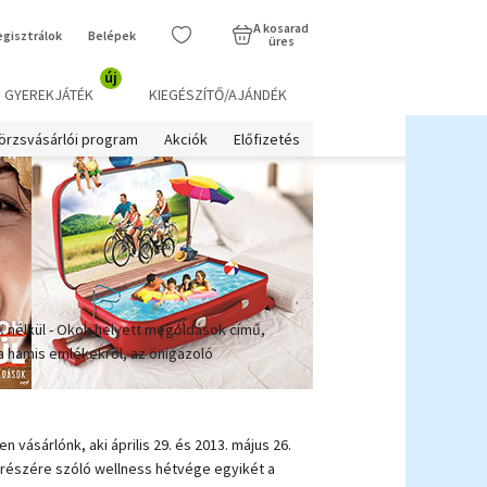
A kosarad
egisztrálok
Belépek
üres
új
GYEREKJÁTÉK
KIEGÉSZÍTŐ/AJÁNDÉK
örzsvásárlói program
Akciók
Előfizetés
k nélkül - Okok helyett megoldások című,
a hamis emlékekről, az önigazoló
vásárlónk, aki április 29. és 2013. május 26.
 részére szóló wellness hétvége egyikét a