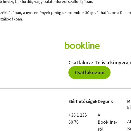
tó hévízi, bükfürdői, vagy balatonfüredi szállodájában.
ó Székházában, a nyeremények pedig szeptember 30-ig válthatók be a Danubi
 szállodákban.
támogatója a
Danubius Hotels
.
tökéletes pihenés? Terülj asztalkámat
lyó kánaánt? Csobbanást és
ktív sportot és zenés estéket? Netán
 amikor a gyerek is vidáman játszik?
Csatlakozz Te is a könyvra
 mikor, mit és mennyit?
Csatlakozom
oup all inclusive ellátást nyújtó
vagy balatonfüredi szállodájában
Elérhetőségek
Cégünk
M
k
+36 1 235
A
A
60 70
Bookline-
K
ról