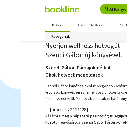
AI Könyv
KÖNYV
GYEREKKÖNYV
E-KÖN
Kategóriák
Nyerjen wellness hétvégét
Szendi Gábor új könyvével!
Szendi Gábor: Párbajok nélkül -
Okok helyett megoldások
Szendi Gábor ismét az evolúciós gondolkodásra h
legújabb könyvében az ismert pszichológus csel
értelmezésekről. Mindezek tudatában hatékonya
[product 22:121128]
Vásárolja meg a népszerű pszichológus legújabb k
között megvásárolja Szendi Gábor Párbajok nélk