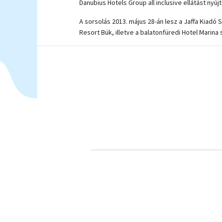
Danubius Hotels Group all inclusive ellátást nyúj
A sorsolás 2013. május 28-án lesz a Jaffa Kiad
Resort Bük, illetve a balatonfüredi Hotel Marina
A nyereményjáték 
Önnek mit jelent a 
és sörrel-borral fo
láblógatást? Vagy a
a nyugalom perceit,
Amikor Ön dönti el,
A Danubius Hotels Gr
hévízi, bükfürdői, 
mindez belefér.