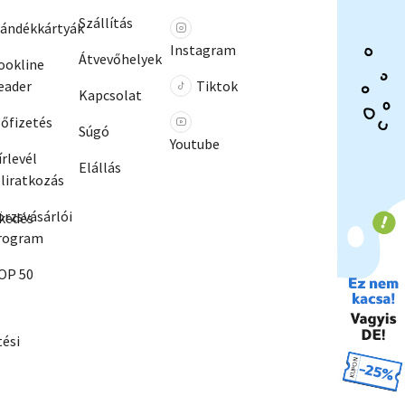
Szállítás
jándékkártyák
Instagram
Átvevőhelyek
ookline
eader
Tiktok
Kapcsolat
lőfizetés
Súgó
Youtube
írlevél
Elállás
eliratkozás
örzsvásárlói
kedés
rogram
OP 50
ési