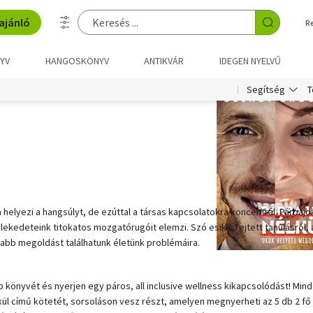
ajánló
R
YV
HANGOSKÖNYV
ANTIKVÁR
IDEGEN NYELVŰ
T
Segítség
elyezi a hangsúlyt, de ezúttal a társas kapcsolatokra koncentrál. Párbajo
ekedeteink titokatos mozgatórugóit elemzi. Szó esik a rejtett tanulásról, 
bb megoldást találhatunk életünk problémáira.
önyvét és nyerjen egy páros, all inclusive wellness kikapcsolódást! Minden 
ül című kötetét, sorsoláson vesz részt, amelyen megnyerheti az 5 db 2 fő