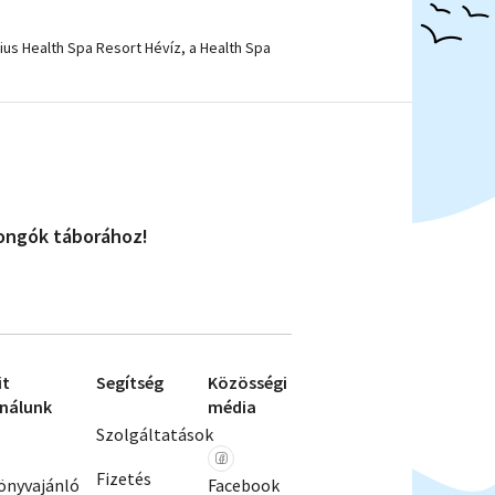
us Health Spa Resort Hévíz, a Health Spa
jongók táborához!
it
Segítség
Közösségi
ínálunk
média
Szolgáltatások
I
Fizetés
önyvajánló
Facebook