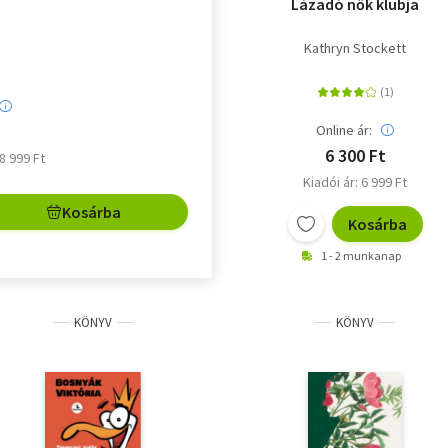
Lázadó nők klubja
Kathryn Stockett
Online ár:
6 300 Ft
 8 999 Ft
Kiadói ár: 6 999 Ft
Kosárba
Kosárba
1 - 2 munkanap
KÖNYV
KÖNYV