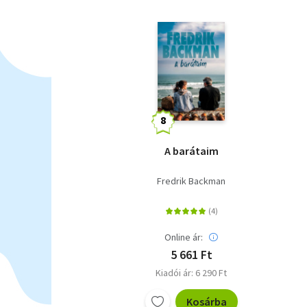
A barátaim
Fredrik Backman
Online ár:
5 661 Ft
Kiadói ár: 6 290 Ft
Kosárba