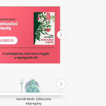
Gareth Hinds: Odüsszeia
Romantika, ahogy szere
Képregény
Katie Fforde művei