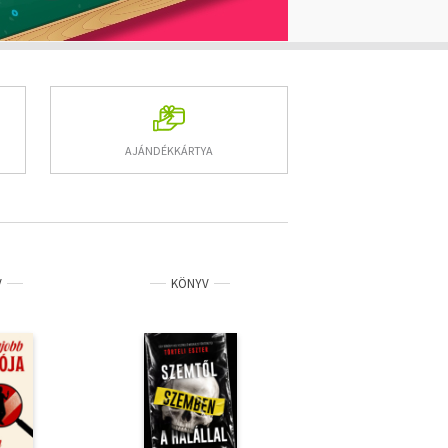
AJÁNDÉKKÁRTYA
V
KÖNYV
KÖNYV