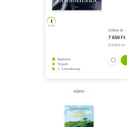
Online ár:
7 650 Ft
Eredeti ár:
Raktáron
76 pont
1 - 2 munkanap
KÖNYV