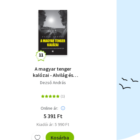
A magyar tenger
kalózai - Alvilág és
felvilág a Balaton
Dezső András
partján
Online ár:
5 391 Ft
Kiadói ár: 5 990 Ft
Kosárba