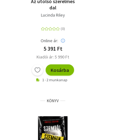
Az utolsó szerelmes
dal
Lucinda Riley
Online ár:
5 391 Ft
Kiadói ár: 5 990 Ft
Kosárba
1 - 2 munkanap
KÖNYV