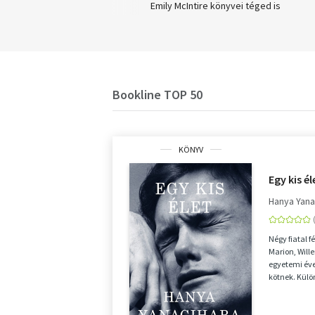
sejtszintű egészségig
Emily McIntire könyvei téged is
meghódítanak!
Bookline TOP 50
KÖNYV
Egy kis él
Hanya Yana
Négy fiatal f
Marion, Will
egyetemi évei
kötnek. Kül
érkeznek, kü