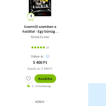
Szemtől szemben a
halállal - Egy bűnügyi
helyszínelő megrázó
Törteli Eszter
történetei
Online ár:
5 400 Ft
Kiadói ár: 5 999 Ft
Kosárba
1 - 2 munkanap
KÖNYV