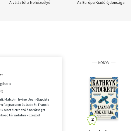
A válástól a Nehézsúlyú
Az Európa Kiadó újdonságai
szépségig
KÖNYV
et
gihara
érfi, Malcolm Irvine, Jean-Baptiste
em Ragnarsson és Jude St. Francis
k alatt életre szóló barátságot
önböző társadalmi közegből
lönböző...