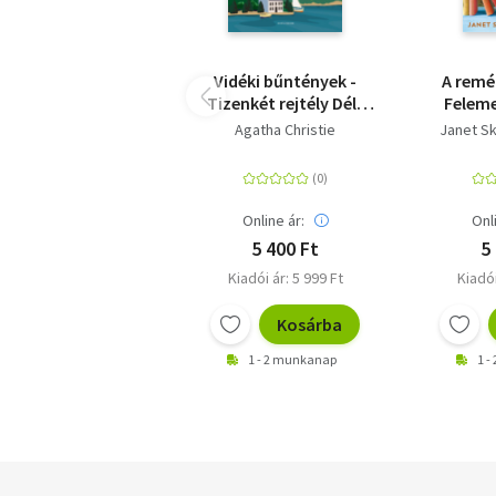
Vidéki bűntények -
A remé
Tizenkét rejtély Dél-
Feleme
Angliából
újra
Agatha Christie
Janet Sk
kitar
könyv
e
Online ár:
Onl
5 400 Ft
5
Kiadói ár: 5 999 Ft
Kiadói
Kosárba
1 - 2 munkanap
1 -