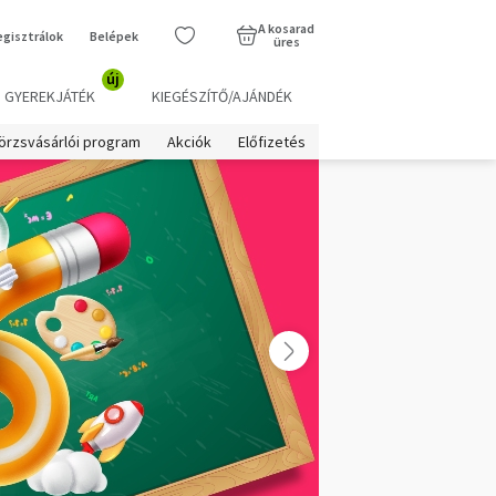
A kosarad
egisztrálok
Belépek
üres
új
GYEREKJÁTÉK
KIEGÉSZÍTŐ/AJÁNDÉK
örzsvásárlói program
Akciók
Előfizetés