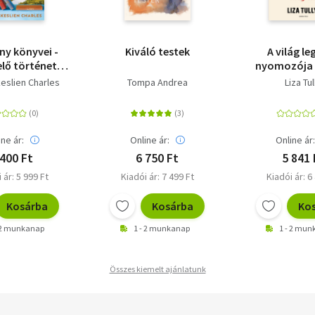
ny könyvei -
Kiváló testek
A világ l
lő történet
nyomozója
kezdésről,
eslien Charles
Tompa Andrea
Liza Tul
tásról és a
ek gyógyító
rejéről
ine ár:
Online ár:
Online ár
 400 Ft
6 750 Ft
5 841 
 ár: 5 999 Ft
Kiadói ár: 7 499 Ft
Kiadói ár: 6
Kosárba
Kosárba
Ko
 2 munkanap
1 - 2 munkanap
1 - 2 mu
Összes kiemelt ajánlatunk