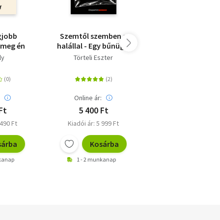
egjobb
Szemtől szemben a
Hajsza az elátko
 meg én
halállal - Egy bűnügyi
fiú után
helyszínelő megrázó
ly
Törteli Eszter
P. G. Bell
történetei
:
Online ár:
Online ár:
Ft
5 400 Ft
4 041 Ft
 490 Ft
Kiadói ár: 5 999 Ft
Kiadói ár: 4 490 F
sárba
Kosárba
Kosárb
nkanap
1 - 2 munkanap
1 - 2 munkanap