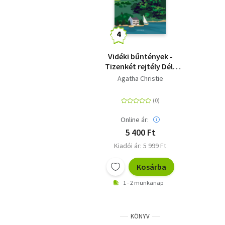
Vidéki bűntények -
Tizenkét rejtély Dél-
Angliából
Agatha Christie
Online ár:
5 400 Ft
Kiadói ár: 5 999 Ft
Kosárba
1 - 2 munkanap
KÖNYV