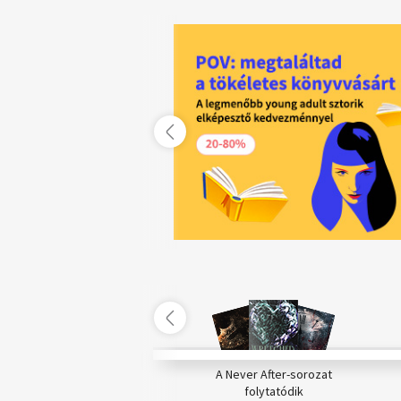
p testben hosszú élet
A Never After-sorozat
mediterrán konyhától a
folytatódik