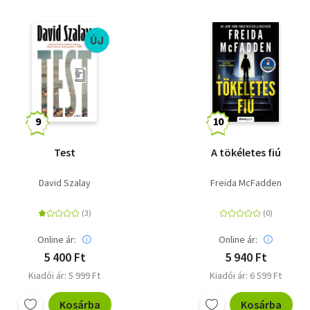
ÚJ
Test
A tökéletes fiú
David Szalay
Freida McFadden
Online ár:
Online ár:
5 400 Ft
5 940 Ft
Kiadói ár: 5 999 Ft
Kiadói ár: 6 599 Ft
Kosárba
Kosárba