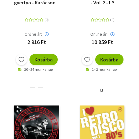
gyertya - Karácsonyi
- Vol. 2 - LP
válogatás - CD
Online ár:
Online ár:
2 916 Ft
10 859 Ft
Kosárba
Kosárba
20 - 24 munkanap
1 - 2 munkanap
LP