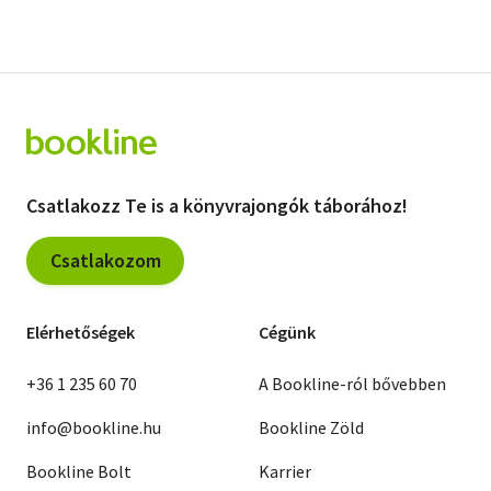
Csatlakozz Te is a könyvrajongók táborához!
Csatlakozom
Elérhetőségek
Cégünk
+36 1 235 60 70
A Bookline-ról bővebben
info@bookline.hu
Bookline Zöld
Bookline Bolt
Karrier