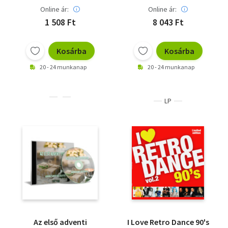
Online ár:
Online ár:
1 508 Ft
8 043 Ft
Kosárba
Kosárba
20 - 24 munkanap
20 - 24 munkanap
LP
Az első adventi
I Love Retro Dance 90's