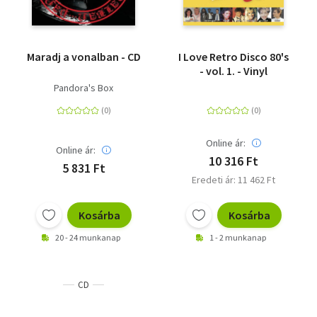
Maradj a vonalban - CD
I Love Retro Disco 80's
- vol. 1. - Vinyl
Pandora's Box
Online ár:
Online ár:
10 316 Ft
5 831 Ft
Eredeti ár: 11 462 Ft
Kosárba
Kosárba
20 - 24 munkanap
1 - 2 munkanap
CD