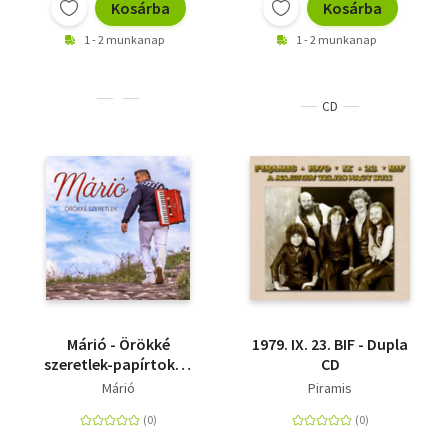
Kosárba
Kosárba
1 - 2 munkanap
1 - 2 munkanap
CD
Márió - Örökké
1979. IX. 23. BIF - Dupla
szeretlek-papírtokos
CD
kiadás
Márió
Piramis