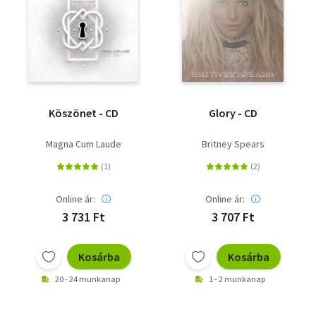
Szótár, nyelvkönyv
Tankönyv, segédkönyv
Társadalomtudomány
Köszönet - CD
Glory - CD
Természettudomány
Magna Cum Laude
Britney Spears
Történelem
Vallás
Online ár:
Online ár:
3 731 Ft
3 707 Ft
Kosárba
Kosárba
20 - 24 munkanap
1 - 2 munkanap