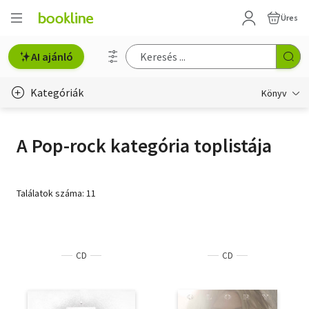
Üres
AI ajánló
Kategóriák
Könyv
Életmód, egészség
A Pop-rock kategória toplistája
Erotika
Gyermek- és ifjúsági
Találatok száma: 11
Hobbi, szabadidő
Irodalom
CD
CD
Művészet
Szakkönyv