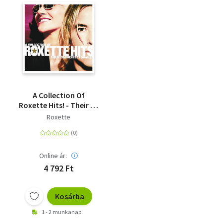
A Collection Of
Roxette Hits! - Their 20
Greatest songs - CD
Roxette
Online ár:
4 792 Ft
Kosárba
1 - 2 munkanap