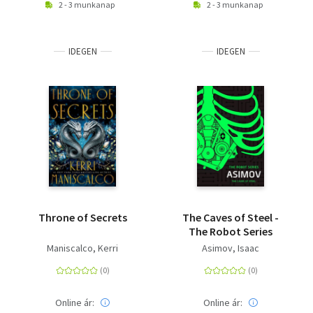
2 - 3 munkanap
2 - 3 munkanap
IDEGEN
IDEGEN
Throne of Secrets
The Caves of Steel -
The Robot Series
Maniscalco, Kerri
Asimov, Isaac
Online ár:
Online ár: