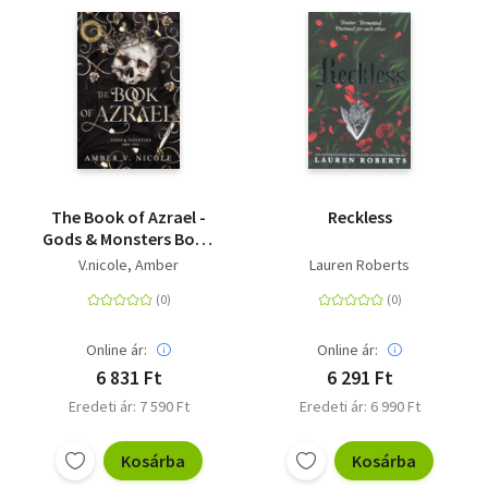
Szótár, nyelvkönyv
Tankönyv, segédkönyv
Társadalomtudomány
Természettudomány
The Book of Azrael -
Reckless
Történelem
Gods & Monsters Book
One
V.nicole, Amber
Lauren Roberts
Vallás
Online ár:
Online ár:
6 831 Ft
6 291 Ft
Eredeti ár: 7 590 Ft
Eredeti ár: 6 990 Ft
Kosárba
Kosárba