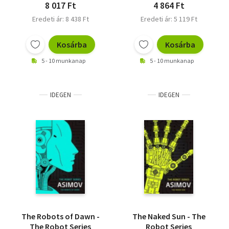
8 017 Ft
4 864 Ft
Eredeti ár: 8 438 Ft
Eredeti ár: 5 119 Ft
Kosárba
Kosárba
5 - 10 munkanap
5 - 10 munkanap
IDEGEN
IDEGEN
The Robots of Dawn -
The Naked Sun - The
The Robot Series
Robot Series