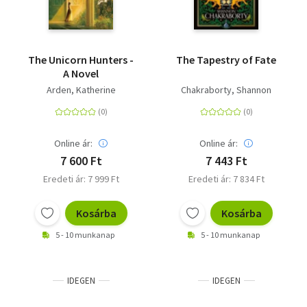
The Unicorn Hunters -
The Tapestry of Fate
A Novel
Arden, Katherine
Chakraborty, Shannon
Online ár:
Online ár:
7 600 Ft
7 443 Ft
Eredeti ár: 7 999 Ft
Eredeti ár: 7 834 Ft
Kosárba
Kosárba
5 - 10 munkanap
5 - 10 munkanap
IDEGEN
IDEGEN