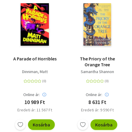
A Parade of Horribles
The Priory of the
Orange Tree
Dinniman, Matt
Samantha Shannon
Online ár:
Online ár:
10 989 Ft
8 631 Ft
Eredeti ár: 11 567 Ft
Eredeti ár: 9 590 Ft
Kosárba
Kosárba