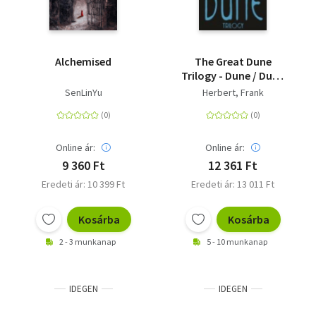
Alchemised
The Great Dune
Trilogy - Dune / Dune
Messiah / Children of
SenLinYu
Herbert, Frank
Dune
Online ár:
Online ár:
9 360 Ft
12 361 Ft
Eredeti ár: 10 399 Ft
Eredeti ár: 13 011 Ft
Kosárba
Kosárba
2 - 3 munkanap
5 - 10 munkanap
IDEGEN
IDEGEN