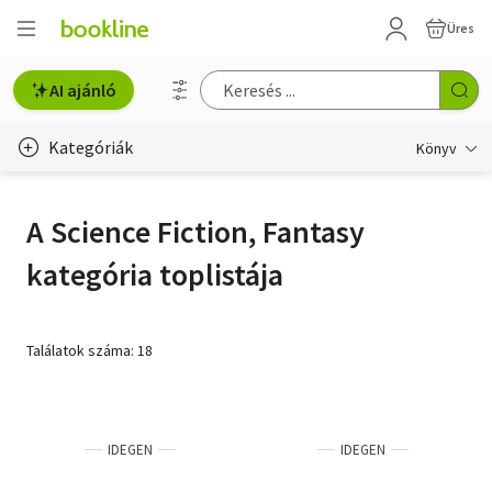
Üres
AI ajánló
Kategóriák
Könyv
Életmód, egészség
A Science Fiction, Fantasy
Erotika
kategória toplistája
Gyermek- és ifjúsági
Hobbi, szabadidő
Találatok száma: 18
Irodalom
Művészet
IDEGEN
IDEGEN
Szakkönyv