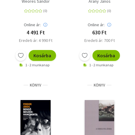
Weöres Sándor
Arany János
Online ár:
Online ár:
4 491 Ft
630 Ft
Eredeti ár: 4 990 Ft
Eredeti ár: 700 Ft
Kosárba
Kosárba
1 - 2 munkanap
1 - 2 munkanap
KÖNYV
KÖNYV