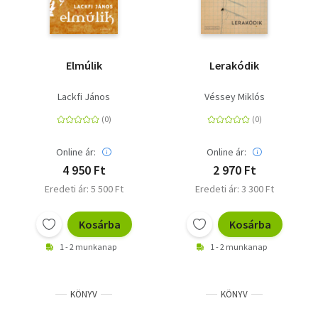
Elmúlik
Lerakódik
Lackfi János
Véssey Miklós
Online ár:
Online ár:
4 950 Ft
2 970 Ft
Eredeti ár: 5 500 Ft
Eredeti ár: 3 300 Ft
Kosárba
Kosárba
1 - 2 munkanap
1 - 2 munkanap
KÖNYV
KÖNYV