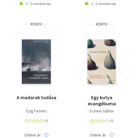
1 - 2 munkanap
1 - 2 munkanap
KÖNYV
KÖNYV
A madarak tudása
Egy kutya
evangéliuma
Szijj Ferenc
Schein Gábor
Online ár:
Online ár: