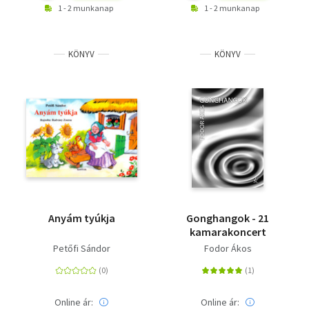
1 - 2 munkanap
1 - 2 munkanap
KÖNYV
KÖNYV
Anyám tyúkja
Gonghangok - 21
kamarakoncert
Petőfi Sándor
Fodor Ákos
Online ár:
Online ár: