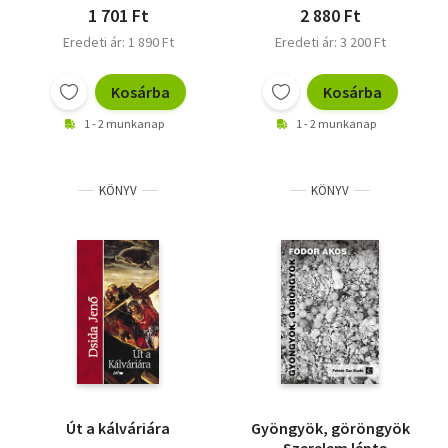
1 701 Ft
2 880 Ft
Eredeti ár: 1 890 Ft
Eredeti ár: 3 200 Ft
Kosárba
Kosárba
1 - 2 munkanap
1 - 2 munkanap
KÖNYV
KÖNYV
Út a kálváriára
Gyöngyök, göröngyök