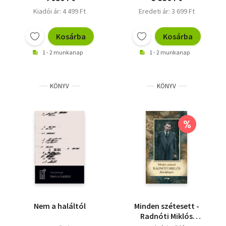
Kiadói ár: 4 499 Ft
Eredeti ár: 3 699 Ft
Kosárba
Kosárba
1 - 2 munkanap
1 - 2 munkanap
KÖNYV
KÖNYV
%
Nem a haláltól
Minden szétesett -
Radnóti Miklós