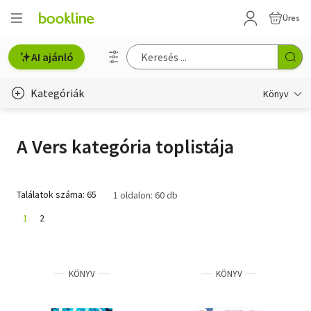
Üres
AI ajánló
Kategóriák
Könyv
Életmód, egészség
A Vers kategória toplistája
Erotika
Gyermek- és ifjúsági
Találatok száma: 65
1 oldalon: 60 db
Hobbi, szabadidő
1
2
Irodalom
KÖNYV
KÖNYV
Művészet
Szakkönyv