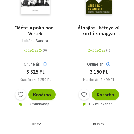
Előétel a pokolban -
Áthajlás - Kétnyelvű
Versek
kortárs magyar
költészeti antológia
Lukács Sándor
Online ár:
Online ár:
3 825 Ft
3 150 Ft
Kiadói ár: 4 250 Ft
Kiadói ár: 3 499 Ft
Kosárba
Kosárba
1 - 2 munkanap
1 - 2 munkanap
KÖNYV
KÖNYV