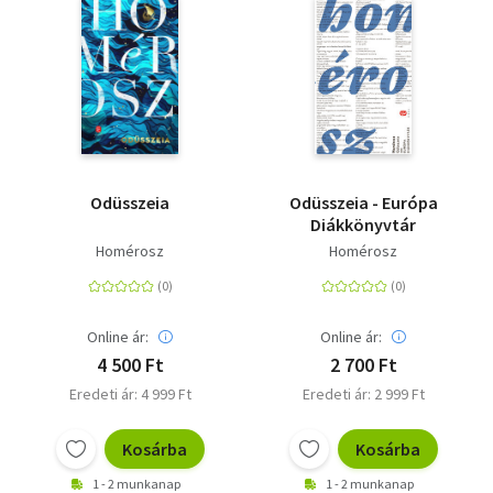
Szótár, nyelvkönyv
Tankönyv, segédkönyv
Társadalomtudomány
Természettudomány
Odüsszeia
Odüsszeia - Európa
Diákkönyvtár
Történelem
Homérosz
Homérosz
Vallás
Online ár:
Online ár:
4 500 Ft
2 700 Ft
Eredeti ár: 4 999 Ft
Eredeti ár: 2 999 Ft
Kosárba
Kosárba
1 - 2 munkanap
1 - 2 munkanap