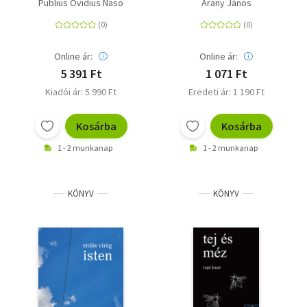
Publius Ovidius Naso
Arany János
Online ár:
Online ár:
5 391 Ft
1 071 Ft
Kiadói ár: 5 990 Ft
Eredeti ár: 1 190 Ft
Kosárba
Kosárba
1 - 2 munkanap
1 - 2 munkanap
KÖNYV
KÖNYV