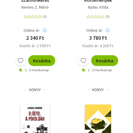
számonkérés
Költemények
Nemes Z. Márió
Nyilas Attila
Online ár:
Online ár:
2 340 Ft
3 780 Ft
Kiadói ár: 2 599 Ft
Kiadói ár: 4 200 Ft
Kosárba
Kosárba
1 - 2 munkanap
1 - 2 munkanap
KÖNYV
KÖNYV