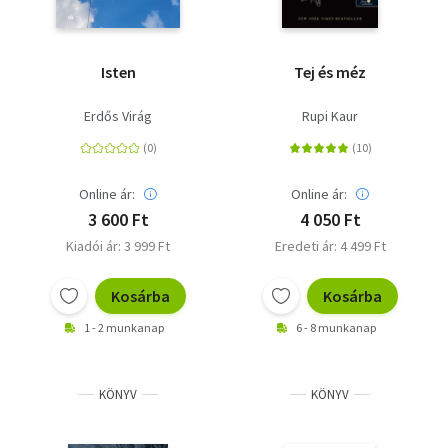
Isten
Tej és méz
Erdős Virág
Rupi Kaur
Online ár:
Online ár:
3 600 Ft
4 050 Ft
Kiadói ár: 3 999 Ft
Eredeti ár: 4 499 Ft
Kosárba
Kosárba
1 - 2 munkanap
6 - 8 munkanap
KÖNYV
KÖNYV