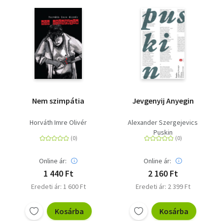
Nem szimpátia
Jevgenyij Anyegin
Horváth Imre Olivér
Alexander Szergejevics
Puskin
Online ár:
Online ár:
1 440 Ft
2 160 Ft
Eredeti ár: 1 600 Ft
Eredeti ár: 2 399 Ft
Kosárba
Kosárba