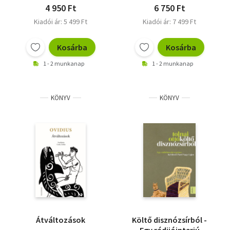
4 950 Ft
6 750 Ft
Kiadói ár: 5 499 Ft
Kiadói ár: 7 499 Ft
Kosárba
Kosárba
1 - 2 munkanap
1 - 2 munkanap
KÖNYV
KÖNYV
Átváltozások
Költő disznózsírból -