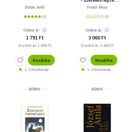
- Szerelem lépte
nyomában
Dsida Jenő
Fodor Ákos
Online ár:
Online ár:
1 791 Ft
3 060 Ft
Eredeti ár: 1 990 Ft
Eredeti ár: 3 400 Ft
Kosárba
Kosárba
1 - 2 munkanap
1 - 2 munkanap
KÖNYV
KÖNYV