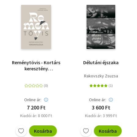
Reménytövis - Kortárs
Délutáni éjszaka
keresztény
versantológia
Rakovszky Zsuzsa
Online ár:
Online ár:
7 200 Ft
3 600 Ft
Kiadói ár: 8 000 Ft
Kiadói ár: 3 999 Ft
Kosárba
Kosárba