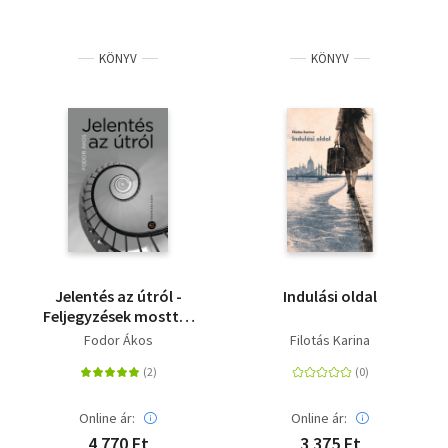
KÖNYV
KÖNYV
Jelentés az útról -
Indulási oldal
Feljegyzések mosttól
mostig
Fodor Ákos
Filotás Karina
Online ár:
Online ár:
4 770 Ft
3 375 Ft