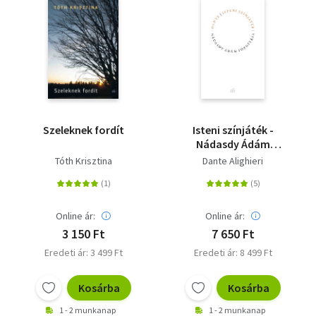
Szeleknek fordít
Isteni színjáték -
Nádasdy Ádám
fordítása
Tóth Krisztina
Dante Alighieri
Online ár:
Online ár:
3 150 Ft
7 650 Ft
Eredeti ár: 3 499 Ft
Eredeti ár: 8 499 Ft
Kosárba
Kosárba
1 - 2 munkanap
1 - 2 munkanap