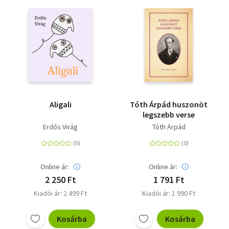
Aligali
Tóth Árpád huszonöt
legszebb verse
Erdős Virág
Tóth Árpád
Online ár:
Online ár:
2 250 Ft
1 791 Ft
Kiadói ár: 2 499 Ft
Kiadói ár: 1 990 Ft
Kosárba
Kosárba