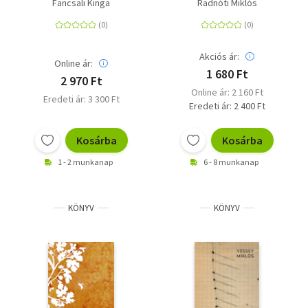
füveskönyve
Fancsali Kinga
Radnóti Miklós
Akciós ár:
Online ár:
1 680 Ft
2 970 Ft
Online ár: 2 160 Ft
Eredeti ár: 3 300 Ft
Eredeti ár: 2 400 Ft
Kosárba
Kosárba
1 - 2 munkanap
6 - 8 munkanap
KÖNYV
KÖNYV