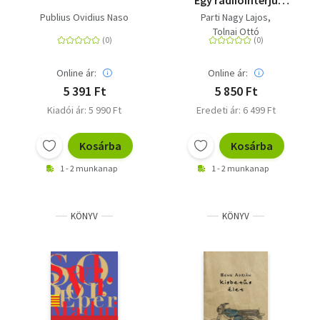
Egy rádiióinterjú
regénye - kérdező:
Publius Ovidius Naso
Parti Nagy Lajos
Parti Nagy Lajos
Tolnai Ottó
Online ár:
Online ár:
5 391 Ft
5 850 Ft
Kiadói ár: 5 990 Ft
Eredeti ár: 6 499 Ft
Kosárba
Kosárba
1 - 2 munkanap
1 - 2 munkanap
KÖNYV
KÖNYV