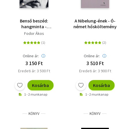
Benső beszéd:
A Nibelung-ének - Ó-
hangminta -
német hősköltemény
Válogatott versek
Fodor Ákos
Online ár:
Online ár:
3 150 Ft
3 510 Ft
Eredeti ár: 3 500 Ft
Eredeti ár: 3 900 Ft
Kosárba
Kosárba
1 - 2 munkanap
1 - 2 munkanap
KÖNYV
KÖNYV