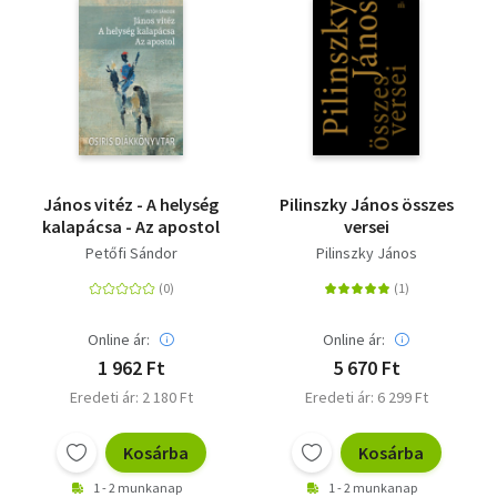
János vitéz - A helység
Pilinszky János összes
kalapácsa - Az apostol
versei
Petőfi Sándor
Pilinszky János
Online ár:
Online ár:
1 962 Ft
5 670 Ft
Eredeti ár: 2 180 Ft
Eredeti ár: 6 299 Ft
Kosárba
Kosárba
1 - 2 munkanap
1 - 2 munkanap