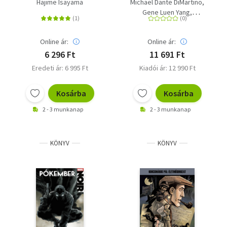
Shingeki no Kyojin
teljes trilógia
Hajime Isayama
Michael Dante DiMartino
(képregény)
Gene Luen Yang
Bryan Konietzko
Online ár:
Online ár:
6 296 Ft
11 691 Ft
Eredeti ár: 6 995 Ft
Kiadói ár: 12 990 Ft
Kosárba
Kosárba
2 - 3 munkanap
2 - 3 munkanap
KÖNYV
KÖNYV