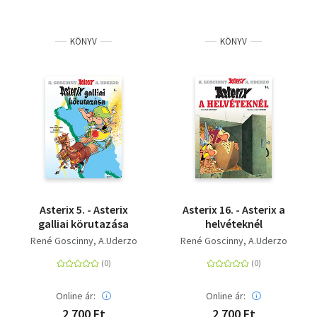
KÖNYV
KÖNYV
Asterix 5. - Asterix
Asterix 16. - Asterix a
galliai körutazása
helvéteknél
René Goscinny
A.Uderzo
René Goscinny
A.Uderzo
Online ár:
Online ár:
2 700 Ft
2 700 Ft