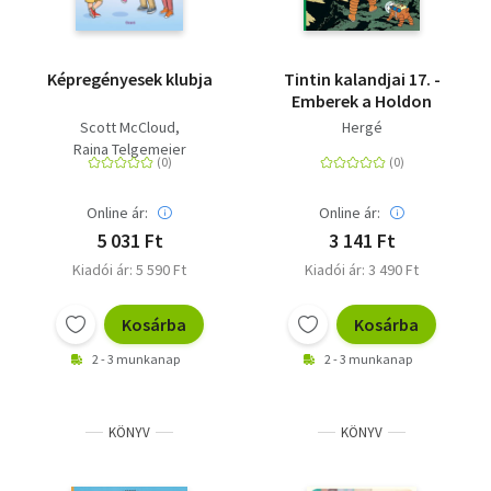
Képregényesek klubja
Tintin kalandjai 17. -
Emberek a Holdon
Scott McCloud
Hergé
Raina Telgemeier
Online ár:
Online ár:
5 031 Ft
3 141 Ft
Kiadói ár: 5 590 Ft
Kiadói ár: 3 490 Ft
Kosárba
Kosárba
2 - 3 munkanap
2 - 3 munkanap
KÖNYV
KÖNYV