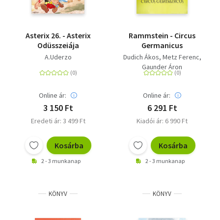
Asterix 26. - Asterix
Rammstein - Circus
Odüsszeiája
Germanicus
A.Uderzo
Dudich Ákos
Metz Ferenc
Gaunder Áron
Online ár:
Online ár:
3 150 Ft
6 291 Ft
Eredeti ár: 3 499 Ft
Kiadói ár: 6 990 Ft
Kosárba
Kosárba
2 - 3 munkanap
2 - 3 munkanap
KÖNYV
KÖNYV