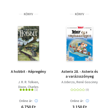
KÖNYV
KÖNYV
A hobbit - Képregény
Asterix 28. - Asterix és
a varázsszőnyeg
J. R. R. Tolkien
A.Uderzo
René Goscinny
Dixon, Charles
Online ár:
Online ár:
6 750 Ft
3 150 Ft