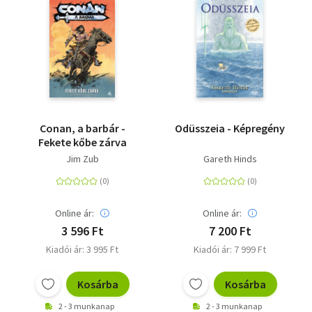
Conan, a barbár -
Odüsszeia - Képregény
Fekete kőbe zárva
Jim Zub
Gareth Hinds
Online ár:
Online ár:
3 596 Ft
7 200 Ft
Kiadói ár: 3 995 Ft
Kiadói ár: 7 999 Ft
Kosárba
Kosárba
2 - 3 munkanap
2 - 3 munkanap