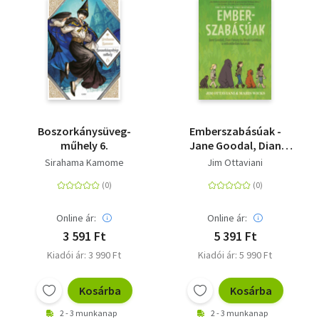
Boszorkánysüveg-
Emberszabásúak -
műhely 6.
Jane Goodal, Dian
Fossey és Biruté
Sirahama Kamome
Jim Ottaviani
Galdikas, a
rettenthetetlen
kutatók
Online ár:
Online ár:
3 591 Ft
5 391 Ft
Kiadói ár: 3 990 Ft
Kiadói ár: 5 990 Ft
Kosárba
Kosárba
2 - 3 munkanap
2 - 3 munkanap