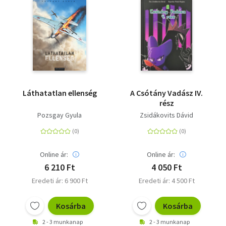
Láthatatlan ellenség
A Csótány Vadász IV.
rész
Pozsgay Gyula
Zsidákovits Dávid
Online ár:
Online ár:
6 210 Ft
4 050 Ft
Eredeti ár: 6 900 Ft
Eredeti ár: 4 500 Ft
Kosárba
Kosárba
2 - 3 munkanap
2 - 3 munkanap