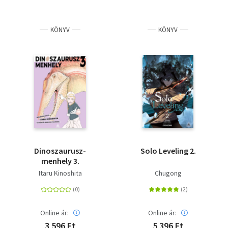
KÖNYV
KÖNYV
Dinoszaurusz-
Solo Leveling 2.
menhely 3.
Itaru Kinoshita
Chugong
Online ár:
Online ár:
3 596 Ft
5 396 Ft