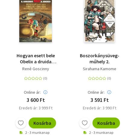
Szótár, nyelvkönyv
Tankönyv, segédkönyv
Társadalomtudomány
Természettudomány
Hogyan esett bele
Boszorkánysüveg-
Obelix a druida
műhely 2.
Történelem
kondérjába, amikor
René Goscinny
Sirahama Kamome
kicsi volt - Asterix 0.
Vallás
Online ár:
Online ár:
3 600 Ft
3 591 Ft
Eredeti ár: 3 999 Ft
Eredeti ár: 3 990 Ft
Kosárba
Kosárba
2 - 3 munkanap
2 - 3 munkanap