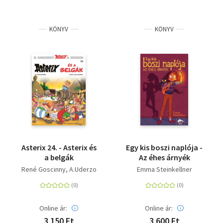
KÖNYV
KÖNYV
Asterix 24. - Asterix és
Egy kis boszi naplója -
a belgák
Az éhes árnyék
René Goscinny
A.Uderzo
Emma Steinkellner
Online ár:
Online ár:
3 150 Ft
3 600 Ft