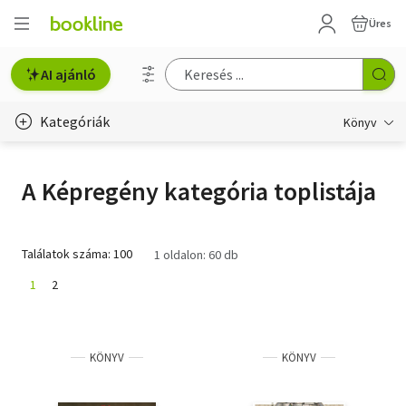
Üres
AI ajánló
Kategóriák
Könyv
Életmód, egészség
A Képregény kategória toplistája
Erotika
Gyermek- és ifjúsági
Találatok száma: 100
1 oldalon: 60 db
Hobbi, szabadidő
1
2
Irodalom
KÖNYV
KÖNYV
Művészet
Szakkönyv