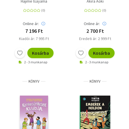
Shingeki no Kyojin 4.
Hajime Isayama
Akira Aoki
Online ár:
Online ár:
7 196 Ft
2 700 Ft
Kiadói ár: 7 995 Ft
Eredeti ár: 2 999 Ft
Kosárba
Kosárba
2 - 3 munkanap
2 - 3 munkanap
KÖNYV
KÖNYV