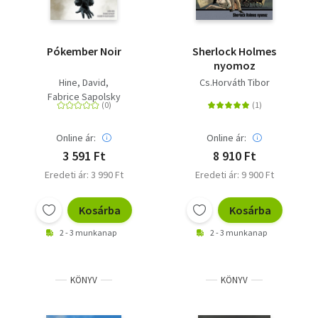
Pókember Noir
Sherlock Holmes
nyomoz
Hine, David
Cs.Horváth Tibor
Fabrice Sapolsky
Online ár:
Online ár:
3 591 Ft
8 910 Ft
Eredeti ár: 3 990 Ft
Eredeti ár: 9 900 Ft
Kosárba
Kosárba
2 - 3 munkanap
2 - 3 munkanap
KÖNYV
KÖNYV