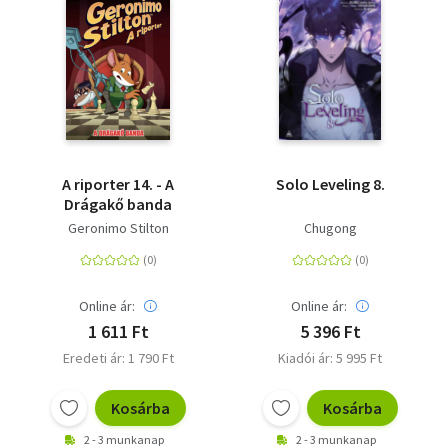
A riporter 14. - A
Solo Leveling 8.
Drágakő banda
Geronimo Stilton
Chugong
Online ár:
Online ár:
1 611 Ft
5 396 Ft
Eredeti ár: 1 790 Ft
Kiadói ár: 5 995 Ft
Kosárba
Kosárba
2 - 3 munkanap
2 - 3 munkanap