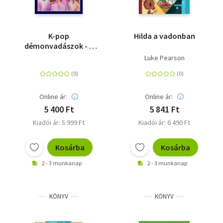
K-pop
Hilda a vadonban
démonvadászok - A
hivatalos képregény a
Luke Pearson
film alapján
Online ár:
Online ár:
5 400 Ft
5 841 Ft
Kiadói ár: 5 999 Ft
Kiadói ár: 6 490 Ft
Kosárba
Kosárba
2 - 3 munkanap
2 - 3 munkanap
KÖNYV
KÖNYV