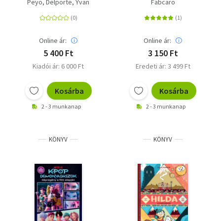
fekete törpök és más
Peyo
Delporte, Yvan
Fabcaro
törpénetek
Online ár:
Online ár:
5 400 Ft
3 150 Ft
Kiadói ár: 6 000 Ft
Eredeti ár: 3 499 Ft
Kosárba
Kosárba
2 - 3 munkanap
2 - 3 munkanap
KÖNYV
KÖNYV