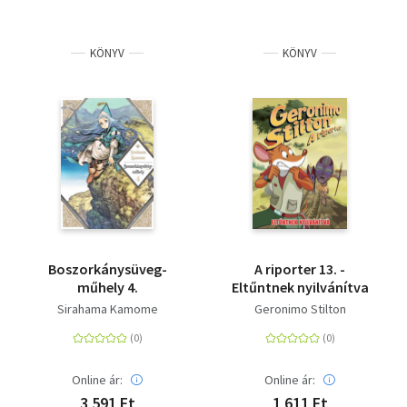
KÖNYV
KÖNYV
Boszorkánysüveg-
A riporter 13. -
műhely 4.
Eltűntnek nyilvánítva
Sirahama Kamome
Geronimo Stilton
Online ár:
Online ár:
3 591 Ft
1 611 Ft