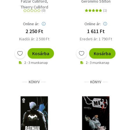
ügyetlen törp és más
Falzar Culliford
Geronimo Stilton
törpénetek
Thierry Culliford
Online ár:
Online ár:
2 250 Ft
1 611 Ft
Kiadói ár: 2 500 Ft
Eredeti ár: 1 790 Ft
Kosárba
Kosárba
2 - 3 munkanap
2 - 3 munkanap
KÖNYV
KÖNYV