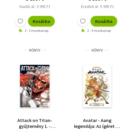
Kiadói ár: 3 995 Ft
Eredeti ár: 5 995 Ft
Kosárba
Kosárba
2 - 3 munkanap
2 - 3 munkanap
KÖNYV
KÖNYV
Attack on Titan-
Avatar - Aang
gyűjtemény 1. -
legendája: Az ígéret - A