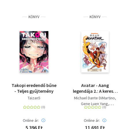
KÖNYV
KÖNYV
Takopi eredendő bűne
Avatar - Aang
- Teljes gyűjtemény
legendája 2.: A keresés
- A teljes trilógia
Taizan5
Michael Dante DiMartino
(képregény)
Gene Luen Yang
Bryan Konietzko
Online ár:
Online ár:
5 396 Ft
11 691 Ft