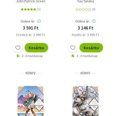
életem 10.
John Patrick Green
Yuu Tanaka
Online ár:
Online ár:
3 591 Ft
3 146 Ft
Eredeti ár: 3 990 Ft
Kiadói ár: 3 495 Ft
Kosárba
Kosárba
2 - 3 munkanap
2 - 3 munkanap
KÖNYV
KÖNYV