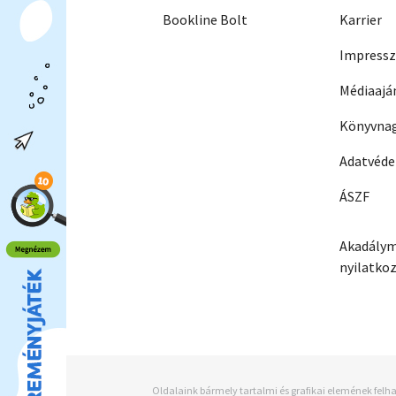
Bookline Bolt
Karrier
Impress
Médiaajá
Könyvnag
Adatvéd
ÁSZF
Akadálym
nyilatko
Oldalaink bármely tartalmi és grafikai elemének felha