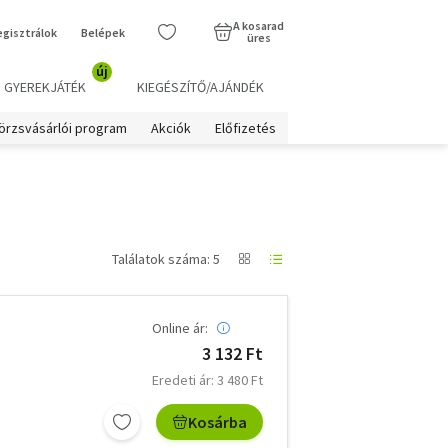
A kosarad
egisztrálok
Belépek
üres
új
GYEREKJÁTÉK
KIEGÉSZÍTŐ/AJÁNDÉK
örzsvásárlói program
Akciók
Előfizetés
Találatok száma: 5
Online ár:
3 132 Ft
Eredeti ár: 3 480 Ft
Kosárba