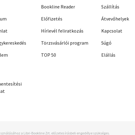
Bookline Reader
Szállítás
zum
Előfizetés
Átvevőhelyek
nlat
Hírlevél feliratkozás
Kapcsolat
ykereskedés
Törzsvásárlói program
Súgó
elem
TOP 50
Elállás
entesítési
zat
sználásához a Libri-Bookline Zrt. előzetes írásbeli engedélye szükséges.