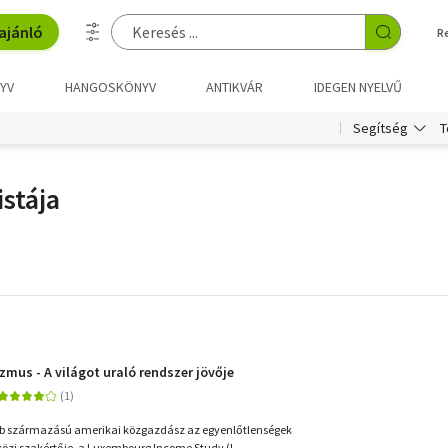
ajánló
R
YV
HANGOSKÖNYV
ANTIKVÁR
IDEGEN NYELVŰ
T
Segítség
stája
zmus - A világot uraló rendszer jövője
rb származású amerikai közgazdász az egyenlőtlenségek
zi szakértője, a Luxembourg Income Study (L...