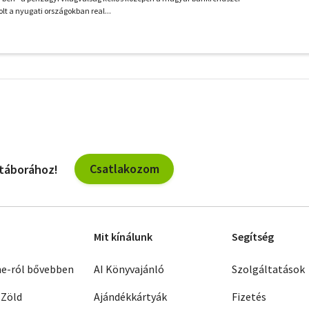
lt a nyugati országokban real...
További
szűrők
Csatlakozom
 táborához!
Mit kínálunk
Segítség
ne-ról bővebben
AI Könyvajánló
Szolgáltatások
 Zöld
Ajándékkártyák
Fizetés