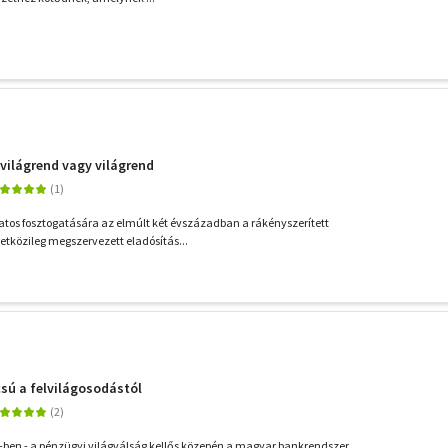
lvilágrend vagy világrend
tos fosztogatására az elmúlt két évszázadban a rákényszerített
tközileg megszervezett eladósítás...
csú a felvilágosodástól
ben - a pénzügyi világválság kellős közepén a magyar bankrendszer