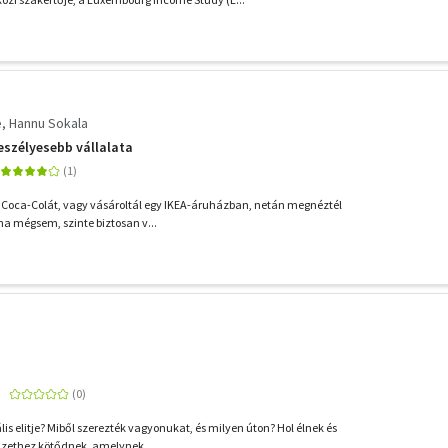
e
Hannu Sokala
veszélyesebb vállalata
r Coca-Colát, vagy vásároltál egy IKEA-áruházban, netán megnéztél
ha mégsem, szinte biztosan v...
ális elitje? Miből szerezték vagyonukat, és milyen úton? Hol élnek és
ethez kötődnek, amelynek ...