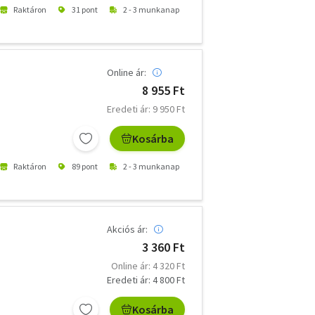
Raktáron
31 pont
2 - 3 munkanap
Online ár:
8 955 Ft
Eredeti ár: 9 950 Ft
Kosárba
Raktáron
89 pont
2 - 3 munkanap
Akciós ár:
3 360 Ft
Online ár: 4 320 Ft
Eredeti ár: 4 800 Ft
Kosárba