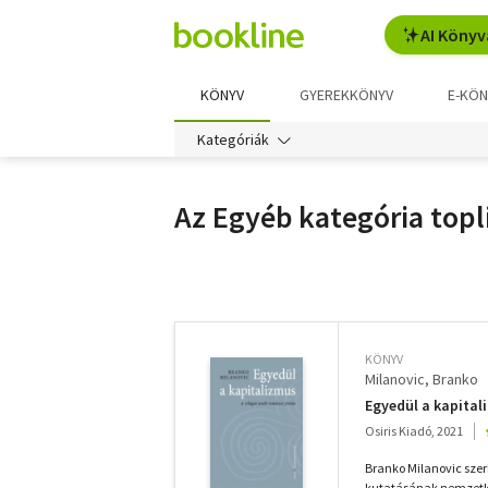
AI Könyv
KÖNYV
GYEREKKÖNYV
E-KÖN
Kategóriák
Az Egyéb kategória topli
További
szűrők
KÖNYV
Milanovic, Branko
Egyedül a kapitali
Osiris Kiadó, 2021
Branko Milanovic sze
kutatásának nemzetkö