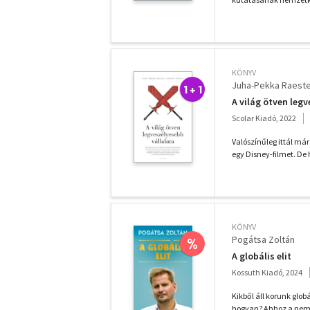
KÖNYV
Juha-Pekka Raest
1 + 1
A világ ötven leg
Scolar Kiadó, 2022
Valószínűleg ittál má
egy Disney-filmet. De 
KÖNYV
Pogátsa Zoltán
%
A globális elit
Kossuth Kiadó, 2024
Kikből áll korunk glob
hogyan? Ahhoz a nemz