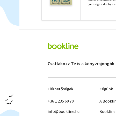
nyeresége a duplája vo
Csatlakozz Te is a könyvrajongók
Elérhetőségek
Cégünk
+36 1 235 60 70
A Bookli
info@bookline.hu
Bookline