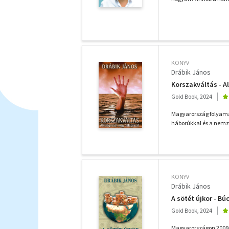
KÖNYV
Drábik János
Korszakváltás - A
Gold Book, 2024
Magyarország folyama
háborúkkal és a nemze
KÖNYV
Drábik János
A sötét újkor - Bú
Gold Book, 2024
Magyarországon 2009-