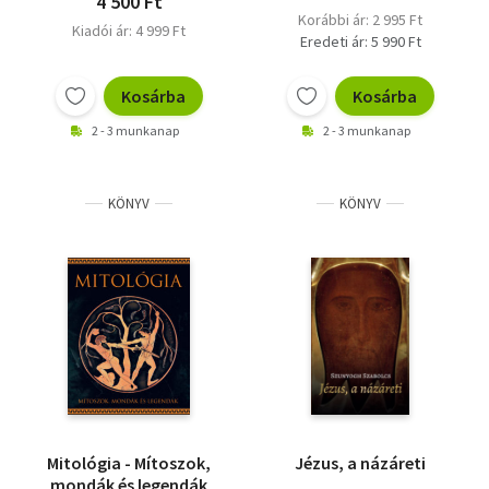
4 500 Ft
Korábbi ár: 2 995 Ft
Kiadói ár: 4 999 Ft
Eredeti ár: 5 990 Ft
Kosárba
Kosárba
2 - 3 munkanap
2 - 3 munkanap
KÖNYV
KÖNYV
Mitológia - Mítoszok,
Jézus, a názáreti
mondák és legendák