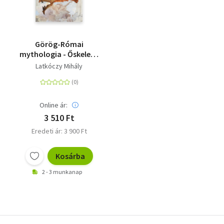
Görög-Római
mythologia - Őskeleti,
germán és szláv
Latkóczy Mihály
mythologia - A
magyarok
mythologiája
Online ár:
3 510 Ft
Eredeti ár: 3 900 Ft
Kosárba
2 - 3 munkanap