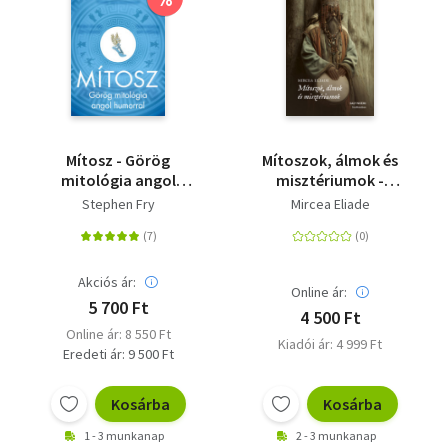
Szótár, nyelvkönyv
Tankönyv, segédkönyv
Társadalomtudomány
Mítosz - Görög
Mítoszok, álmok és
Természettudomány
mitológia angol
misztériumok -
humorral
(Különleges kiadás)
Stephen Fry
Mircea Eliade
Történelem
Vallás
Akciós ár:
Online ár:
5 700 Ft
4 500 Ft
Online ár: 8 550 Ft
Kiadói ár: 4 999 Ft
Eredeti ár: 9 500 Ft
Kosárba
Kosárba
1 - 3 munkanap
2 - 3 munkanap