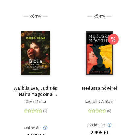
KÖNYV
KÖNYV
%
A Biblia Éva, Judit és
Medusza nővérei
Mária Magdolna
szerint
Oliva Marilu
Lauren J.A. Bear
Akciós ár:
Online ár:
2 995 Ft