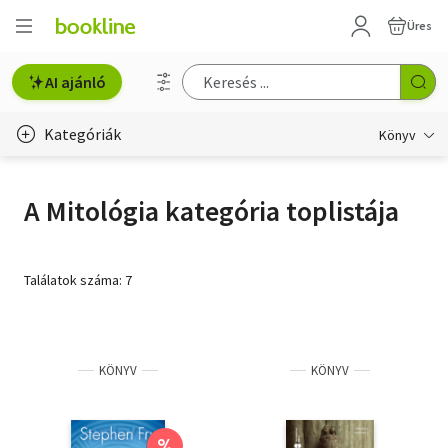
Üres
AI ajánló
Kategóriák
Könyv
Életmód, egészség
A Mitológia kategória toplistája
Erotika
Gyermek- és ifjúsági
Találatok száma: 7
Hobbi, szabadidő
Irodalom
KÖNYV
KÖNYV
Művészet
Szakkönyv
%