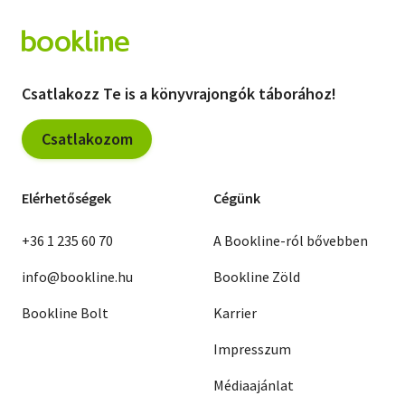
Csatlakozz Te is a könyvrajongók táborához!
Csatlakozom
Elérhetőségek
Cégünk
+36 1 235 60 70
A Bookline-ról bővebben
info@bookline.hu
Bookline Zöld
Bookline Bolt
Karrier
Impresszum
Médiaajánlat