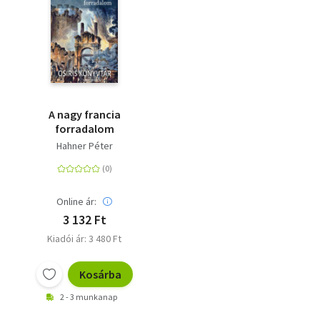
Szótár, nyelvkönyv
Tankönyv, segédkönyv
Társadalomtudomány
A nagy francia
Természettudomány
forradalom
Hahner Péter
Történelem
Vallás
Online ár:
3 132 Ft
Kiadói ár: 3 480 Ft
Kosárba
2 - 3 munkanap