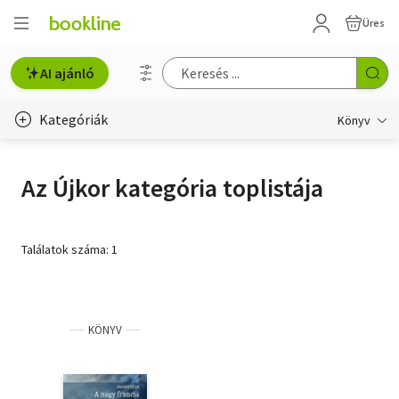
Üres
AI ajánló
Kategóriák
Könyv
Életmód, egészség
Az Újkor kategória toplistája
Erotika
Gyermek- és ifjúsági
Találatok száma: 1
Hobbi, szabadidő
Irodalom
KÖNYV
Művészet
Szakkönyv