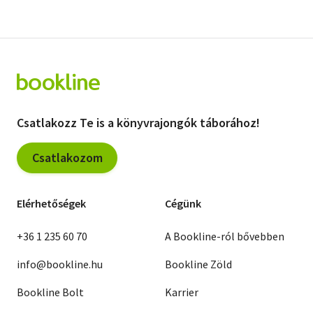
Csatlakozz Te is a könyvrajongók táborához!
Csatlakozom
Elérhetőségek
Cégünk
+36 1 235 60 70
A Bookline-ról bővebben
info@bookline.hu
Bookline Zöld
Bookline Bolt
Karrier