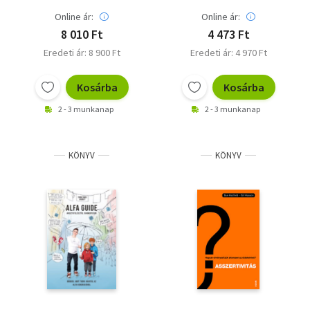
típusához a
hibaelhárítástól az
Online ár:
Online ár:
innovációig
8 010 Ft
4 473 Ft
Eredeti ár: 8 900 Ft
Eredeti ár: 4 970 Ft
Kosárba
Kosárba
2 - 3 munkanap
2 - 3 munkanap
KÖNYV
KÖNYV