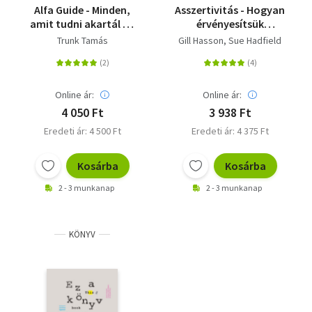
Alfa Guide - Minden,
Asszertivitás - Hogyan
amit tudni akartál az
érvényesítsük
alfa generációról
sikeresen az
Trunk Tamás
Gill Hasson
Sue Hadfield
érdekeinket?
Online ár:
Online ár:
4 050 Ft
3 938 Ft
Eredeti ár: 4 500 Ft
Eredeti ár: 4 375 Ft
Kosárba
Kosárba
2 - 3 munkanap
2 - 3 munkanap
KÖNYV