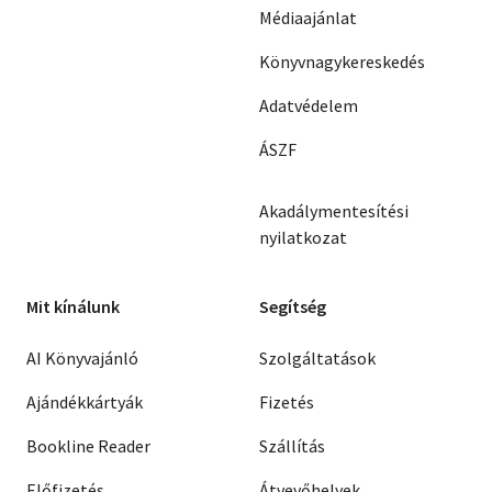
Médiaajánlat
Könyvnagykereskedés
Adatvédelem
ÁSZF
Akadálymentesítési
nyilatkozat
Mit kínálunk
Segítség
AI Könyvajánló
Szolgáltatások
Ajándékkártyák
Fizetés
Bookline Reader
Szállítás
Előfizetés
Átvevőhelyek