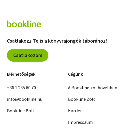
Csatlakozz Te is a könyvrajongók táborához!
Csatlakozom
Elérhetőségek
Cégünk
+36 1 235 60 70
A Bookline-ról bővebben
info@bookline.hu
Bookline Zöld
Bookline Bolt
Karrier
Impresszum