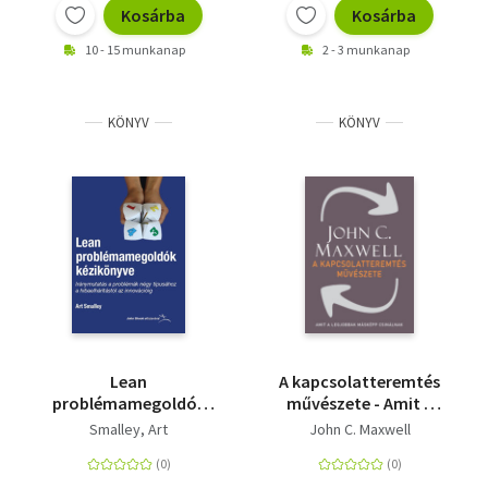
Kosárba
Kosárba
10 - 15 munkanap
2 - 3 munkanap
KÖNYV
KÖNYV
Lean
A kapcsolatteremtés
problémamegoldók
művészete - Amit a
kézikönyve -
legjobbak másképp
Smalley, Art
John C. Maxwell
Iránymutatás a
csinálnak
problémák négy