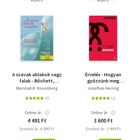
KÖNYV
KÖNYV
Szótár, nyelvkönyv
Tankönyv, segédkönyv
Társadalomtudomány
Természettudomány
Történelem
A szavak ablakok vagy
Érvelés - Hogyan
Vallás
falak - Bővített,
győzzünk meg
javított kiadás
másokat az
Marshall B. Rosenberg
Jonathan Herring
igazunkról?
Online ár:
Online ár:
4 491 Ft
3 600 Ft
Eredeti ár: 4 990 Ft
Eredeti ár: 3 999 Ft