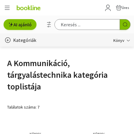
Üres
AI ajánló
Kategóriák
Könyv
Életmód, egészség
A Kommunikáció,
Erotika
tárgyalástechnika kategória
Gyermek- és ifjúsági
toplistája
Hobbi, szabadidő
Irodalom
Találatok száma: 7
Művészet
Szakkönyv