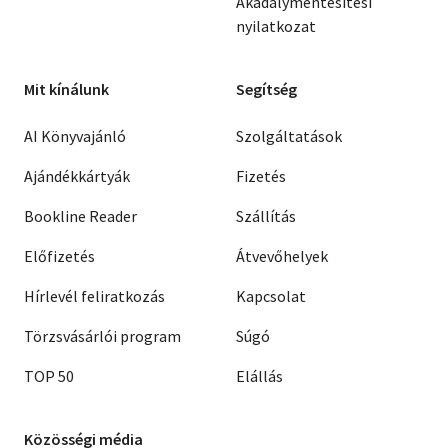
Akadálymentesítési
nyilatkozat
Mit kínálunk
Segítség
AI Könyvajánló
Szolgáltatások
Ajándékkártyák
Fizetés
Bookline Reader
Szállítás
Előfizetés
Átvevőhelyek
Hírlevél feliratkozás
Kapcsolat
Törzsvásárlói program
Súgó
TOP 50
Elállás
Közösségi média