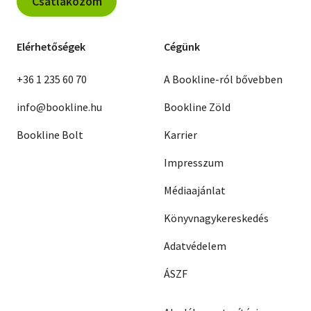
Csatlakozom
Elérhetőségek
Cégünk
+36 1 235 60 70
A Bookline-ról bővebben
info@bookline.hu
Bookline Zöld
Bookline Bolt
Karrier
Impresszum
Médiaajánlat
Könyvnagykereskedés
Adatvédelem
ÁSZF