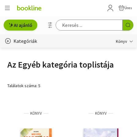
Üres
AI ajánló
Kategóriák
Könyv
Életmód, egészség
Az Egyéb kategória toplistája
Erotika
Gyermek- és ifjúsági
Találatok száma: 5
Hobbi, szabadidő
Irodalom
KÖNYV
KÖNYV
Művészet
Szakkönyv