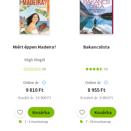
Szótár, nyelvkönyv
Tankönyv, segédkönyv
Társadalomtudomány
Miért éppen Madeira?
Bakancslista
Természettudomány
Végh Abigél
Történelem
Vallás
Online ár:
Online ár:
9 810 Ft
8 955 Ft
Kiadói ár: 10 900 Ft
Eredeti ár: 9 950 Ft
Kosárba
Kosárba
1 - 2 munkanap
7 - 10 munkanap