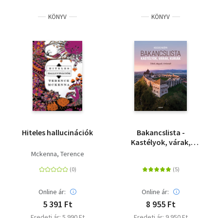
KÖNYV
KÖNYV
Hiteles hallucinációk
Bakancslista -
Kastélyok, várak,
kúriák - Titkok,
Mckenna, Terence
tárgyak, történetek
Online ár:
Online ár:
5 391 Ft
8 955 Ft
Eredeti ár: 5 990 Ft
Eredeti ár: 9 950 Ft