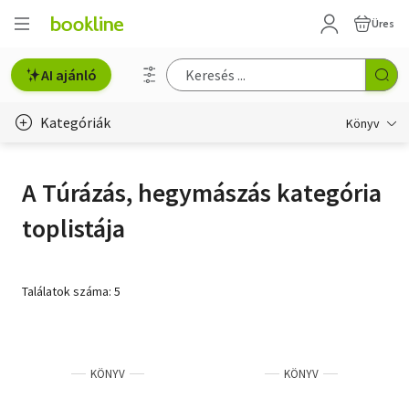
Üres
AI ajánló
Kategóriák
Könyv
Életmód, egészség
A Túrázás, hegymászás kategória
Erotika
toplistája
Gyermek- és ifjúsági
Hobbi, szabadidő
Találatok száma: 5
Irodalom
Művészet
KÖNYV
KÖNYV
Szakkönyv