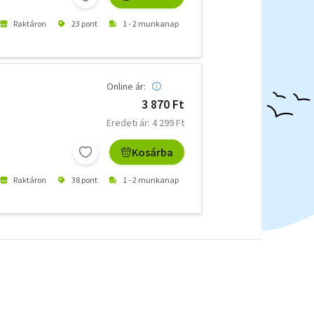
Raktáron
23 pont
1 - 2 munkanap
Online ár:
3 870 Ft
Eredeti ár: 4 299 Ft
Kosárba
Raktáron
38 pont
1 - 2 munkanap