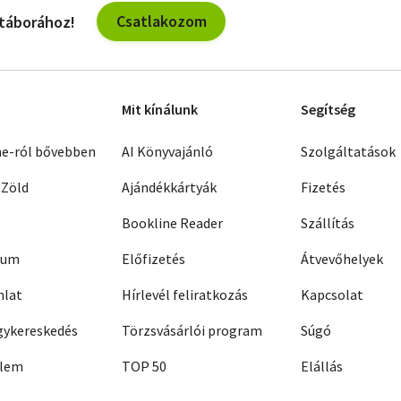
Csatlakozom
 táborához!
Mit kínálunk
Segítség
ne-ról bővebben
AI Könyvajánló
Szolgáltatások
 Zöld
Ajándékkártyák
Fizetés
Bookline Reader
Szállítás
zum
Előfizetés
Átvevőhelyek
nlat
Hírlevél feliratkozás
Kapcsolat
ykereskedés
Törzsvásárlói program
Súgó
elem
TOP 50
Elállás