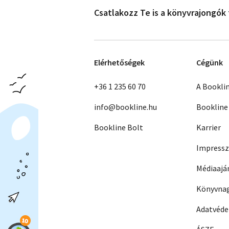
Csatlakozz Te is a könyvrajongók
Elérhetőségek
Cégünk
+36 1 235 60 70
A Bookli
info@bookline.hu
Bookline
Bookline Bolt
Karrier
Impress
Médiaajá
Könyvnag
Adatvéd