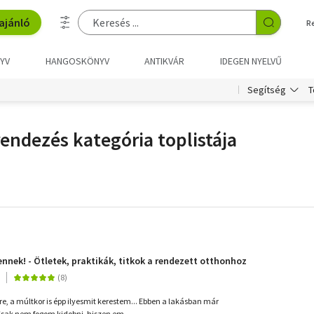
ajánló
R
YV
HANGOSKÖNYV
ANTIKVÁR
IDEGEN NYELVŰ
T
Segítség
rendezés kategória toplistája
ennek! - Ötletek, praktikák, titkok a rendezett otthonhoz
e, a múltkor is épp ilyesmit kerestem... Ebben a lakásban már
sak nem fogom kidobni, hiszen em...