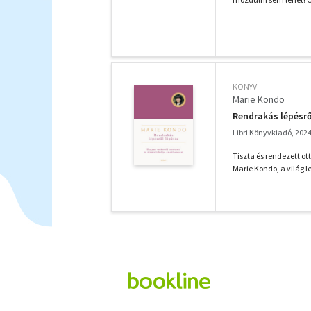
KÖNYV
Marie Kondo
Rendrakás lépésrő
Libri Könyvkiadó, 202
Tiszta és rendezett ot
Marie Kondo, a világ l