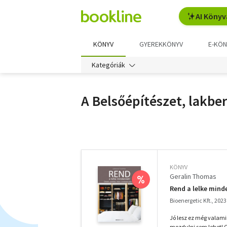
AI Könyv
KÖNYV
GYEREKKÖNYV
E-KÖN
Kategóriák
A Belsőépítészet, lakbe
További
szűrők
KÖNYV
Geralin Thomas
%
Rend a lelke mind
Bioenergetic Kft., 2023
Jó lesz ez még valamir
mozdulni sem lehet! C