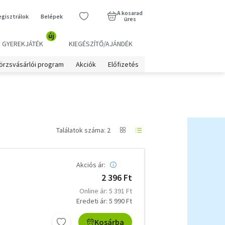
A kosarad
egisztrálok
Belépek
üres
új
GYEREKJÁTÉK
KIEGÉSZÍTŐ/AJÁNDÉK
örzsvásárlói program
Akciók
Előfizetés
Találatok száma: 2
Akciós ár:
2 396 Ft
Online ár: 5 391 Ft
Eredeti ár: 5 990 Ft
Kosárba