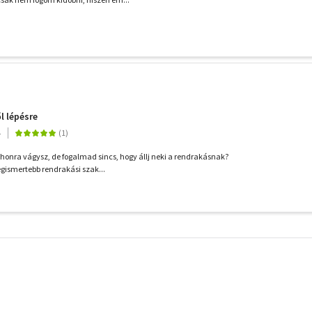
l lépésre
4
thonra vágysz, de fogalmad sincs, hogy állj neki a rendrakásnak?
egismertebb rendrakási szak...
További
szűrők