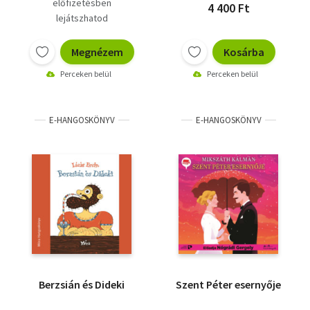
előfizetésben
4 400 Ft
lejátszhatod
Megnézem
Kosárba
Perceken belül
Perceken belül
E-HANGOSKÖNYV
E-HANGOSKÖNYV
Berzsián és Dideki
Szent Péter esernyője