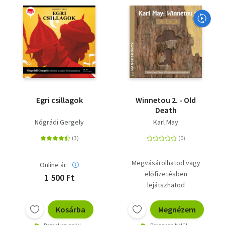
Szótár, nyelvkönyv
Tankönyv, segédkönyv
Társadalomtudomány
Természettudomány
Egri csillagok
Winnetou 2. - Old
Történelem
Death
Nógrádi Gergely
Karl May
Vallás
Megvásárolhatod vagy
Online ár:
előfizetésben
1 500 Ft
lejátszhatod
Kosárba
Megnézem