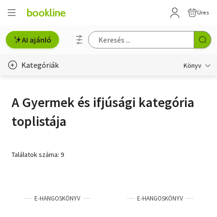
Üres
AI ajánló
Kategóriák
Könyv
Életmód, egészség
A Gyermek és ifjúsági kategória
Erotika
toplistája
Gyermek- és ifjúsági
Hobbi, szabadidő
Találatok száma: 9
Irodalom
Művészet
E-HANGOSKÖNYV
E-HANGOSKÖNYV
Szakkönyv