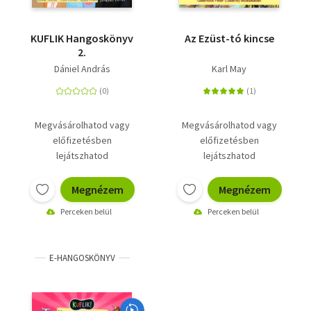
KUFLIK Hangoskönyv
Az Ezüst-tó kincse
2.
Dániel András
Karl May
Megvásárolhatod vagy
Megvásárolhatod vagy
előfizetésben
előfizetésben
lejátszhatod
lejátszhatod
Megnézem
Megnézem
Perceken belül
Perceken belül
E-HANGOSKÖNYV