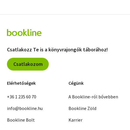
Csatlakozz Te is a könyvrajongók táborához!
Csatlakozom
Elérhetőségek
Cégünk
+36 1 235 60 70
A Bookline-ról bővebben
info@bookline.hu
Bookline Zöld
Bookline Bolt
Karrier