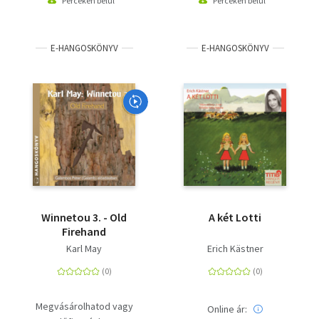
Perceken belül
Perceken belül
E-HANGOSKÖNYV
E-HANGOSKÖNYV
Winnetou 3. - Old
A két Lotti
Firehand
Karl May
Erich Kästner
Megvásárolhatod vagy
Online ár: