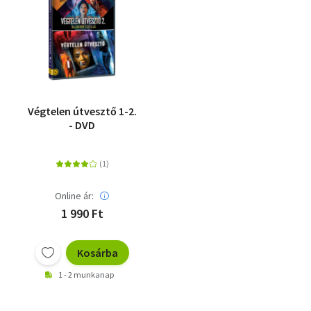
Szótár, nyelvkönyv
Tankönyv, segédkönyv
Társadalomtudomány
Végtelen útvesztő 1-2.
Természettudomány
- DVD
Történelem
Vallás
Online ár:
1 990 Ft
Kosárba
1 - 2 munkanap