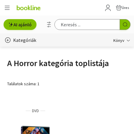
Üres
AI ajánló
Kategóriák
Könyv
Életmód, egészség
A Horror kategória toplistája
Erotika
Gyermek- és ifjúsági
Találatok száma: 1
Hobbi, szabadidő
Irodalom
DVD
Művészet
Szakkönyv