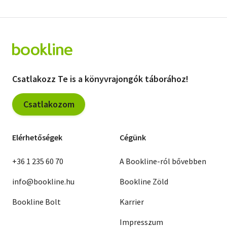
Csatlakozz Te is a könyvrajongók táborához!
Csatlakozom
Elérhetőségek
Cégünk
+36 1 235 60 70
A Bookline-ról bővebben
info@bookline.hu
Bookline Zöld
Bookline Bolt
Karrier
Impresszum